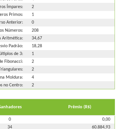
os Ímpares:
2
ros Primos:
1
so Anterior:
0
os Números:
208
 Aritmética:
34,67
svio Padrão:
18,28
ltiplos de 3:
1
e Fibonacci:
2
riangulares:
2
na Moldura:
4
 no Centro:
2
Ganhadores
Prêmio (R$)
0
0,00
34
60.884,93