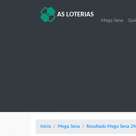
AS LOTERIAS
Mega Sena
Qui
Início
Mega Sena
Resultado Mega Sena 246