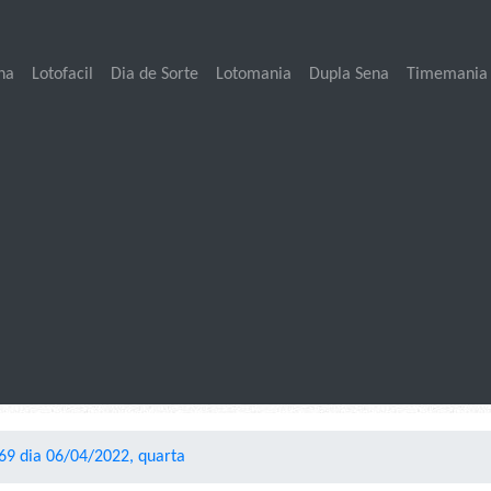
na
Lotofacil
Dia de Sorte
Lotomania
Dupla Sena
Timemania
9 dia 06/04/2022, quarta