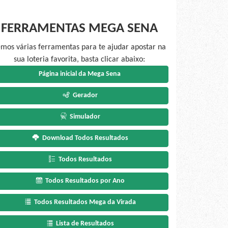
FERRAMENTAS MEGA SENA
mos várias ferramentas para te ajudar apostar na
sua loteria favorita, basta clicar abaixo:
Página inicial da Mega Sena
Gerador
Simulador
Download Todos Resultados
Todos Resultados
Todos Resultados por Ano
Todos Resultados Mega da Virada
Lista de Resultados