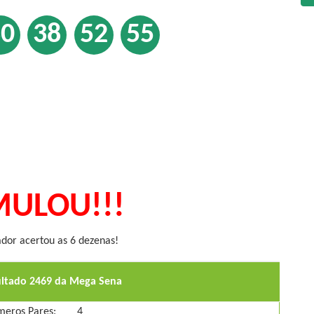
30
38
52
55
ULOU!!!
or acertou as 6 dezenas!
ultado 2469 da Mega Sena
eros Pares:
4