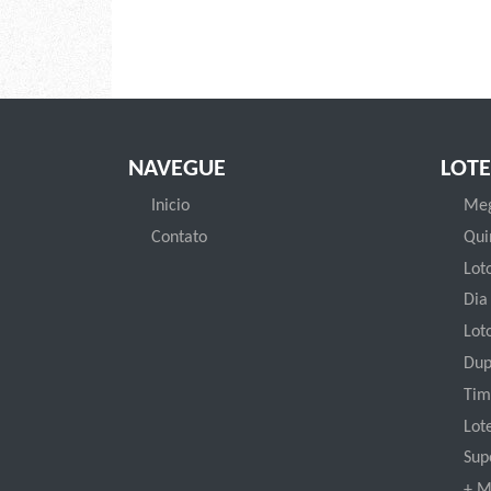
NAVEGUE
LOTE
Inicio
Meg
Contato
Qui
Loto
Dia
Lot
Dup
Tim
Lot
Sup
+ M