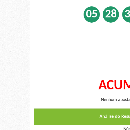
05
28
ACUM
Nenhum apostad
Análise do Res
Núm