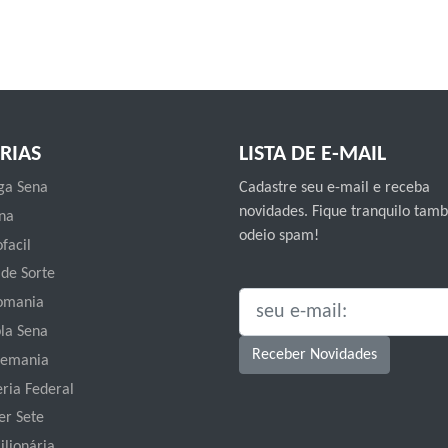
RIAS
LISTA DE E-MAIL
a Sena
Cadastre seu e-mail e receba
novidades. Fique tranquilo ta
na
odeio spam!
facil
 de Sorte
omania
SEU E-MAIL:
la Sena
Receber Novidades
emania
eria Federal
er Sete
ilionária