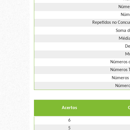
Númer
Núme
Repetidos no Concur
Soma d
Média
De
Mú
Números d
Números T
Números 
Números
Acertos
6
5