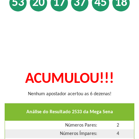
53
20
17
37
45
18
ACUMULOU!!!
Nenhum apostador acertou as 6 dezenas!
Análise do Resultado 2533 da Mega Sena
Números Pares:
2
Números Ímpares:
4