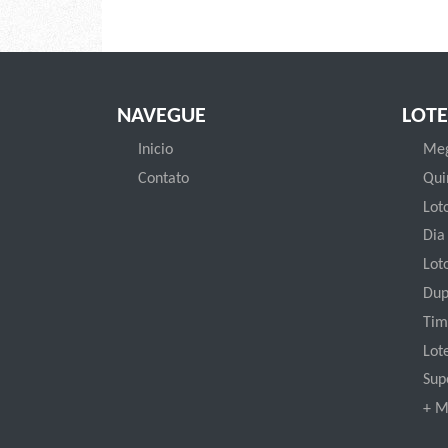
NAVEGUE
LOTE
Inicio
Meg
Contato
Qui
Loto
Dia
Lot
Dup
Tim
Lot
Sup
+ M