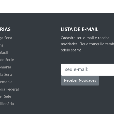
RIAS
LISTA DE E-MAIL
a Sena
Cadastre seu e-mail e receba
novidades. Fique tranquilo ta
na
odeio spam!
facil
 de Sorte
omania
SEU E-MAIL:
la Sena
Receber Novidades
emania
eria Federal
er Sete
ilionária