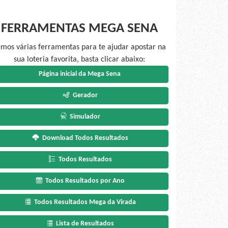
FERRAMENTAS MEGA SENA
mos várias ferramentas para te ajudar apostar na
sua loteria favorita, basta clicar abaixo:
Página inicial da Mega Sena
Gerador
Simulador
Download Todos Resultados
Todos Resultados
Todos Resultados por Ano
Todos Resultados Mega da Virada
Lista de Resultados