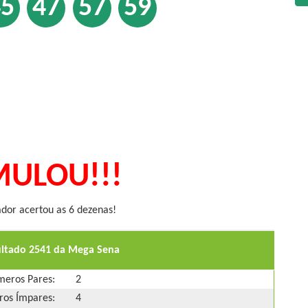
45
47
57
59
ULOU!!!
or acertou as 6 dezenas!
ultado 2541 da Mega Sena
eros Pares:
2
os Ímpares:
4