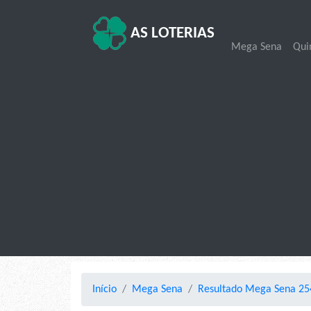
AS LOTERIAS
Mega Sena
Qui
Início
Mega Sena
Resultado Mega Sena 254