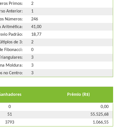
ros Primos:
2
so Anterior:
1
os Números:
246
 Aritmética:
41,00
svio Padrão:
18,77
ltiplos de 3:
2
e Fibonacci:
0
riangulares:
3
na Moldura:
3
 no Centro:
3
Ganhadores
Prêmio (R$)
0
0,00
51
55.525,68
3793
1.066,55