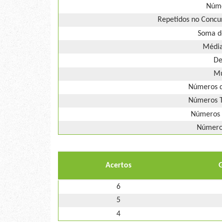
Núme
Repetidos no Concur
Soma d
Média
De
Mú
Números d
Números T
Números 
Números
Acertos
6
5
4