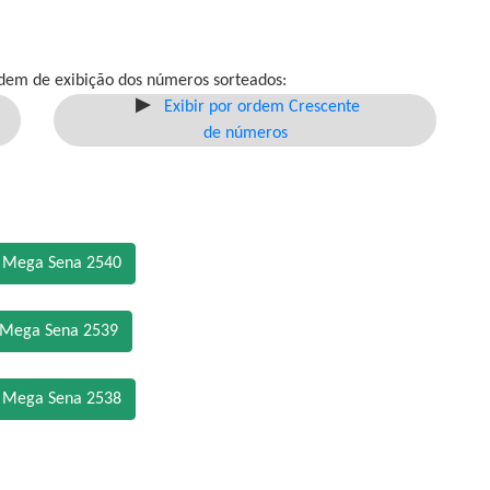
dem de exibição dos números sorteados:
Exibir por ordem Crescente
de números
o Mega Sena 2540
 Mega Sena 2539
o Mega Sena 2538