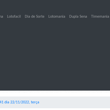
na
Lotofacil
Dia de Sorte
Lotomania
Dupla Sena
Timemania
1 dia 22/11/2022, terça