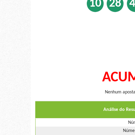
10
28
ACUM
Nenhum apostad
Análise do Res
Núm
Númer