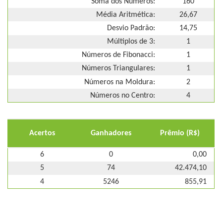
Soma dos Números:
160
Média Aritmética:
26,67
Desvio Padrão:
14,75
Múltiplos de 3:
1
Números de Fibonacci:
1
Números Triangulares:
1
Números na Moldura:
2
Números no Centro:
4
Acertos
Ganhadores
Prêmio (R$)
6
0
0,00
5
74
42.474,10
4
5246
855,91