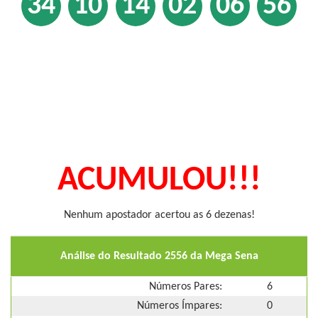
34
10
14
02
06
56
ACUMULOU!!!
Nenhum apostador acertou as 6 dezenas!
Análise do Resultado 2556 da Mega Sena
Números Pares:
6
Números Ímpares:
0