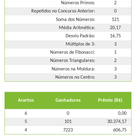
Números Primos:
2
Repetidos no Concurso Anterior:
0
Soma dos Números:
121
Média Aritmética:
20,17
Desvio Padrão:
16,75
Múltiplos de 3:
3
Números de Fibonacci:
1
Números Triangulares:
2
Números na Moldura:
3
Números no Centro:
3
Acertos
Ganhadores
Prêmio (R$)
6
0
0,00
5
101
30.374,17
4
7223
606,75