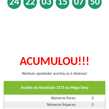
24
22
03
15
07
50
ACUMULOU!!!
Nenhum apostador acertou as 6 dezenas!
Análise do Resultado 2572 da Mega Sena
Números Pares:
3
Números Ímpares:
3