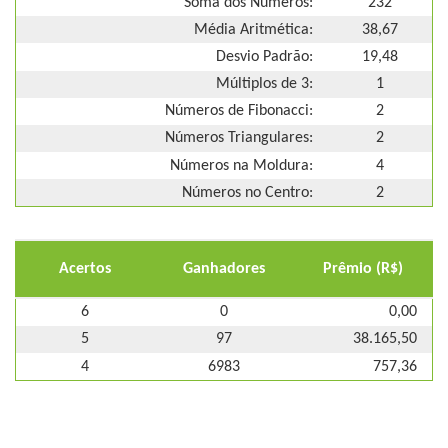
Soma dos Números:
232
Média Aritmética:
38,67
Desvio Padrão:
19,48
Múltiplos de 3:
1
Números de Fibonacci:
2
Números Triangulares:
2
Números na Moldura:
4
Números no Centro:
2
Acertos
Ganhadores
Prêmio (R$)
6
0
0,00
5
97
38.165,50
4
6983
757,36