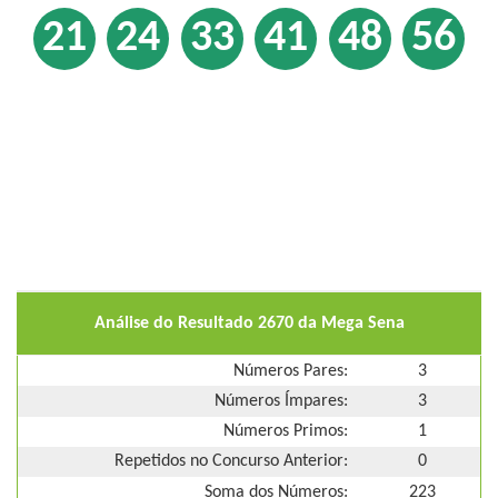
21
24
33
41
48
56
Análise do Resultado 2670 da Mega Sena
Números Pares:
3
Números Ímpares:
3
Números Primos:
1
Repetidos no Concurso Anterior:
0
Soma dos Números:
223