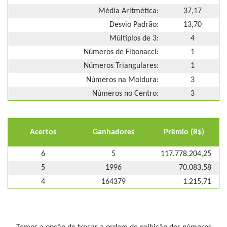
Média Aritmética:
37,17
Desvio Padrão:
13,70
Múltiplos de 3:
4
Números de Fibonacci:
1
Números Triangulares:
1
Números na Moldura:
3
Números no Centro:
3
Acertos
Ganhadores
Prêmio (R$)
6
5
117.778.204,25
5
1996
70.083,58
4
164379
1.215,71