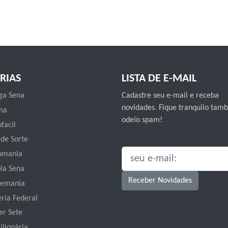
RIAS
LISTA DE E-MAIL
a Sena
Cadastre seu e-mail e receba
novidades. Fique tranquilo ta
na
odeio spam!
facil
 de Sorte
omania
SEU E-MAIL:
la Sena
Receber Novidades
emania
eria Federal
er Sete
ilionária