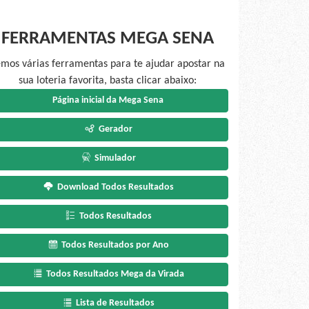
FERRAMENTAS MEGA SENA
mos várias ferramentas para te ajudar apostar na
sua loteria favorita, basta clicar abaixo:
Página inicial da Mega Sena
Gerador
Simulador
Download Todos Resultados
Todos Resultados
Todos Resultados por Ano
Todos Resultados Mega da Virada
Lista de Resultados