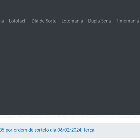
na
Lotofacil
Dia de Sorte
Lotomania
Dupla Sena
Timemania
5 por ordem de sorteio dia 06/02/2024, terça