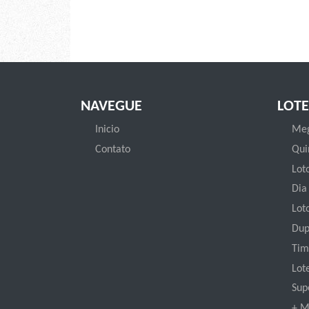
NAVEGUE
LOTE
Inicio
Meg
Contato
Qui
Loto
Dia
Lot
Dup
Tim
Lot
Sup
+ M