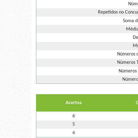
Núme
Repetidos no Concur
Soma d
Média
De
Mú
Números d
Números T
Números 
Números
Acertos
6
5
4