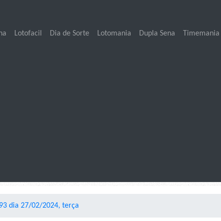
na
Lotofacil
Dia de Sorte
Lotomania
Dupla Sena
Timemania
3 dia 27/02/2024, terça