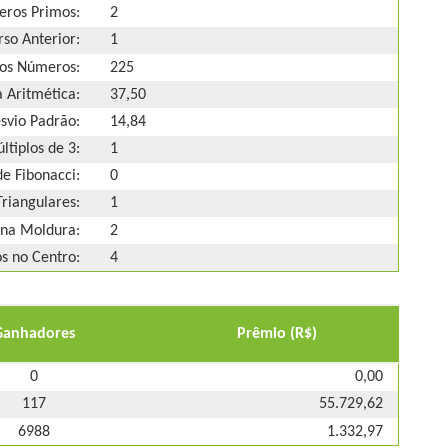
ros Primos:
2
so Anterior:
1
os Números:
225
 Aritmética:
37,50
svio Padrão:
14,84
ltiplos de 3:
1
e Fibonacci:
0
riangulares:
1
na Moldura:
2
 no Centro:
4
Ganhadores
Prêmio (R$)
0
0,00
117
55.729,62
6988
1.332,97