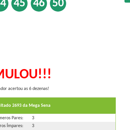
44
45
46
50
ULOU!!!
or acertou as 6 dezenas!
ultado 2693 da Mega Sena
eros Pares:
3
os Ímpares:
3