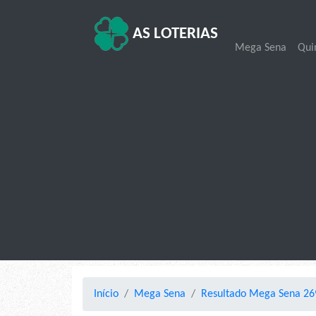
AS LOTERIAS
Mega Sena
Qui
Início
Mega Sena
Resultado Mega Sena 269