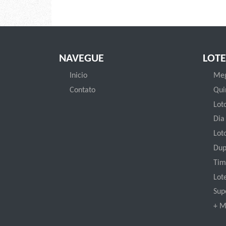
NAVEGUE
LOTE
Inicio
Meg
Contato
Qui
Loto
Dia
Lot
Dup
Tim
Lot
Sup
+ M