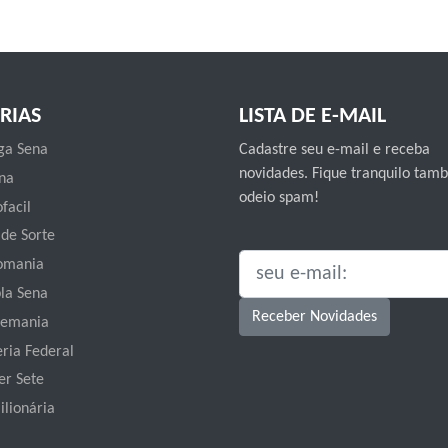
RIAS
LISTA DE E-MAIL
a Sena
Cadastre seu e-mail e receba
novidades. Fique tranquilo ta
na
odeio spam!
facil
 de Sorte
omania
SEU E-MAIL:
la Sena
Receber Novidades
emania
eria Federal
er Sete
ilionária