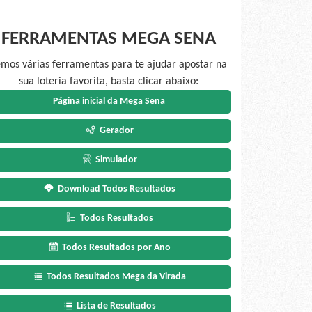
FERRAMENTAS MEGA SENA
mos várias ferramentas para te ajudar apostar na
sua loteria favorita, basta clicar abaixo:
Página inicial da Mega Sena
Gerador
Simulador
Download Todos Resultados
Todos Resultados
Todos Resultados por Ano
Todos Resultados Mega da Virada
Lista de Resultados