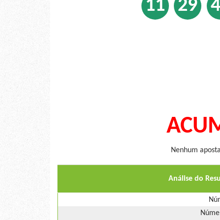
11
29
ACUM
Nenhum apostad
Análise do Res
Núm
Númer