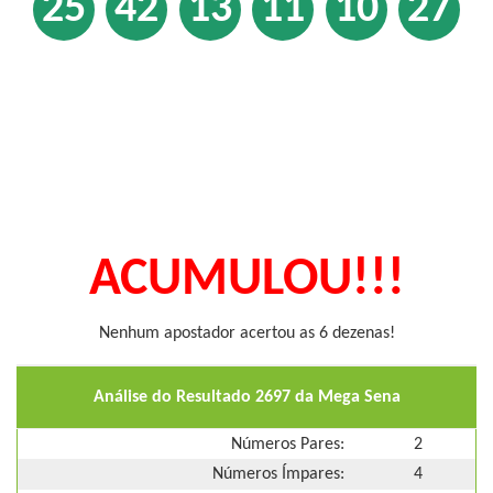
25
42
13
11
10
27
ACUMULOU!!!
Nenhum apostador acertou as 6 dezenas!
Análise do Resultado 2697 da Mega Sena
Números Pares:
2
Números Ímpares:
4