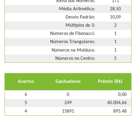
Soma dos Números:
171
Média Aritmética:
28,50
Desvio Padrão:
10,09
Múltiplos de 3:
2
Números de Fibonacci:
1
Números Triangulares:
1
Números na Moldura:
1
Números no Centro:
5
Acertos
Ganhadores
Prêmio (R$)
6
0
0,00
5
249
40.004,66
4
15891
895,48