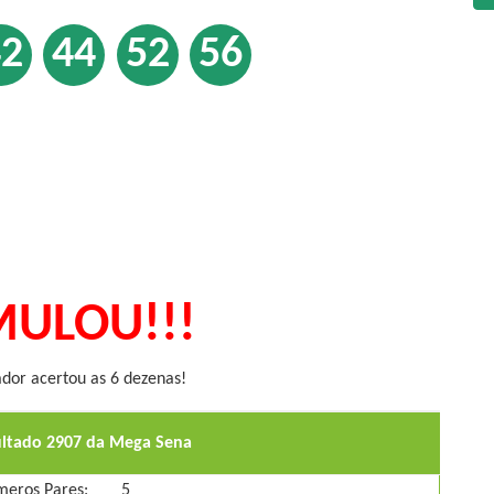
42
44
52
56
ULOU!!!
or acertou as 6 dezenas!
ultado 2907 da Mega Sena
eros Pares:
5