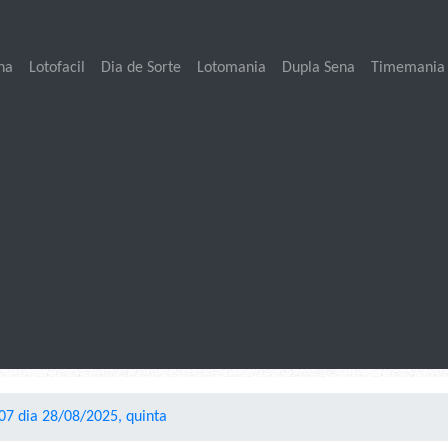
na
Lotofacil
Dia de Sorte
Lotomania
Dupla Sena
Timemania
7 dia 28/08/2025, quinta