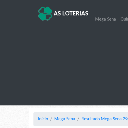
AS LOTERIAS
Mega Sena
Qui
Início
Mega Sena
Resultado Mega Sena 290