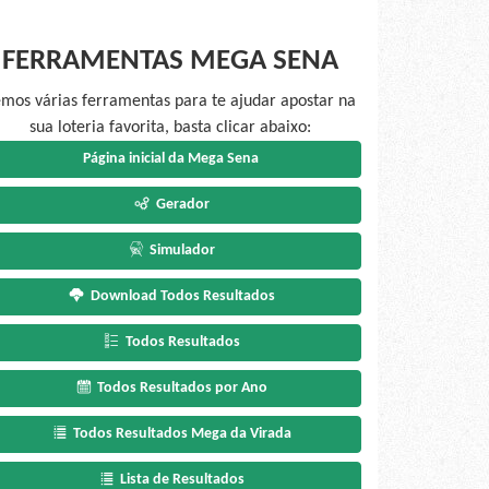
FERRAMENTAS MEGA SENA
mos várias ferramentas para te ajudar apostar na
sua loteria favorita, basta clicar abaixo:
Página inicial da Mega Sena
Gerador
Simulador
Download Todos Resultados
Todos Resultados
Todos Resultados por Ano
Todos Resultados Mega da Virada
Lista de Resultados