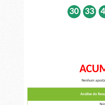
30
33
ACUM
Nenhum apostad
Análise do Res
Núm