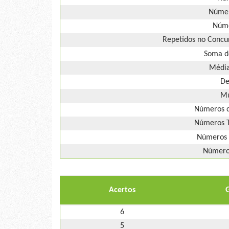
Númer
Núme
Repetidos no Concur
Soma d
Média
De
Mú
Números d
Números T
Números 
Números
Acertos
6
5