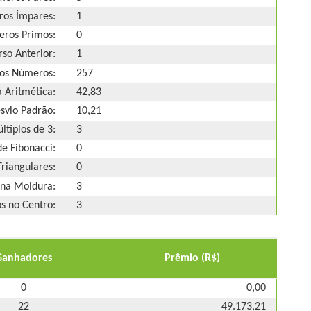
os Ímpares:
1
ros Primos:
0
so Anterior:
1
os Números:
257
 Aritmética:
42,83
svio Padrão:
10,21
ltiplos de 3:
3
e Fibonacci:
0
riangulares:
0
na Moldura:
3
 no Centro:
3
Ganhadores
Prêmio (R$)
0
0,00
22
49.173,21