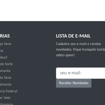
RIAS
LISTA DE E-MAIL
a Sena
Cadastre seu e-mail e receba
novidades. Fique tranquilo ta
na
odeio spam!
facil
 de Sorte
omania
SEU E-MAIL:
la Sena
Receber Novidades
emania
eria Federal
er Sete
ilionária