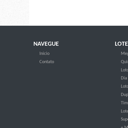
NAVEGUE
LOTE
Inicio
Meg
Contato
Qui
Loto
Dia
Lot
Dup
Tim
Lot
Sup
+ M