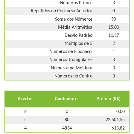
Números Primos:
3
Repetidos no Concurso Anterior:
0
Soma dos Números:
90
Média Aritmética:
15,00
Desvio Padrão:
11,37
Múltiplos de 3:
2
Números de Fibonacci:
1
Números Triangulares:
3
Números na Moldura:
3
Números no Centro:
3
Acertos
Ganhadores
Prêmio (R$)
6
0
0,00
5
80
22.501,55
4
4834
613,82