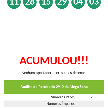
11
28
15
29
04
03
ACUMULOU!!!
Nenhum apostador acertou as 6 dezenas!
Análise do Resultado 2910 da Mega Sena
Números Pares:
2
Números Ímpares:
4