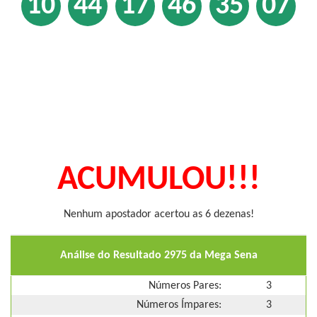
10
44
17
46
35
07
ACUMULOU!!!
Nenhum apostador acertou as 6 dezenas!
Análise do Resultado 2975 da Mega Sena
Números Pares:
3
Números Ímpares:
3