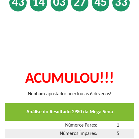
43
14
03
27
45
33
ACUMULOU!!!
Nenhum apostador acertou as 6 dezenas!
Análise do Resultado 2980 da Mega Sena
Números Pares:
1
Números Ímpares:
5