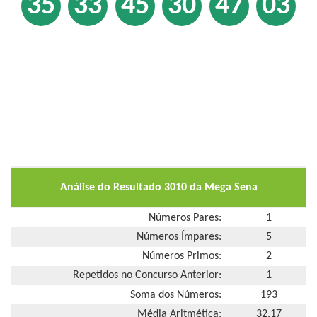
35
33
45
30
47
03
Análise do Resultado 3010 da Mega Sena
Números Pares:
1
Números Ímpares:
5
Números Primos:
2
Repetidos no Concurso Anterior:
1
Soma dos Números:
193
Média Aritmética:
32,17