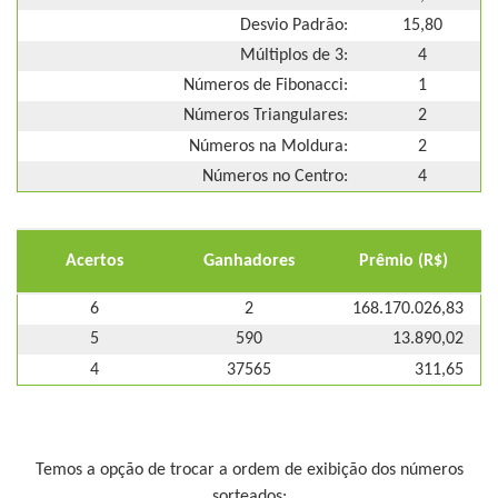
Desvio Padrão:
15,80
Múltiplos de 3:
4
Números de Fibonacci:
1
Números Triangulares:
2
Números na Moldura:
2
Números no Centro:
4
Acertos
Ganhadores
Prêmio (R$)
6
2
168.170.026,83
5
590
13.890,02
4
37565
311,65
Temos a opção de trocar a ordem de exibição dos números
sorteados: