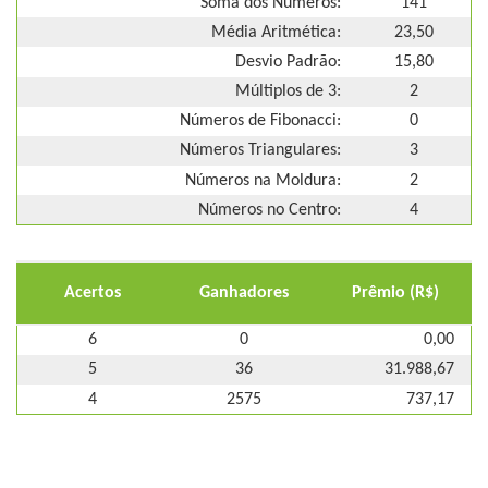
Soma dos Números:
141
Média Aritmética:
23,50
Desvio Padrão:
15,80
Múltiplos de 3:
2
Números de Fibonacci:
0
Números Triangulares:
3
Números na Moldura:
2
Números no Centro:
4
Acertos
Ganhadores
Prêmio (R$)
6
0
0,00
5
36
31.988,67
4
2575
737,17