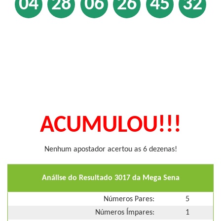
04
28
06
26
45
32
ACUMULOU!!!
Nenhum apostador acertou as 6 dezenas!
Análise do Resultado 3017 da Mega Sena
Números Pares:
5
Números Ímpares:
1