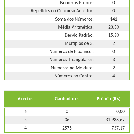
Números Primos:
0
Repetidos no Concurso Anterior:
0
Soma dos Números:
141
Média Aritmética:
23,50
Desvio Padrão:
15,80
Múltiplos de 3:
2
Números de Fibonacci:
0
Números Triangulares:
3
Números na Moldura:
2
Números no Centro:
4
Acertos
Ganhadores
Prêmio (R$)
6
0
0,00
5
36
31.988,67
4
2575
737,17