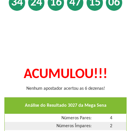
34
24
16
47
15
06
ACUMULOU!!!
Nenhum apostador acertou as 6 dezenas!
Análise do Resultado 3027 da Mega Sena
Números Pares:
4
Números Ímpares:
2