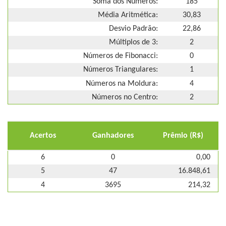
Soma dos Números:
185
Média Aritmética:
30,83
Desvio Padrão:
22,86
Múltiplos de 3:
2
Números de Fibonacci:
0
Números Triangulares:
1
Números na Moldura:
4
Números no Centro:
2
Acertos
Ganhadores
Prêmio (R$)
6
0
0,00
5
47
16.848,61
4
3695
214,32