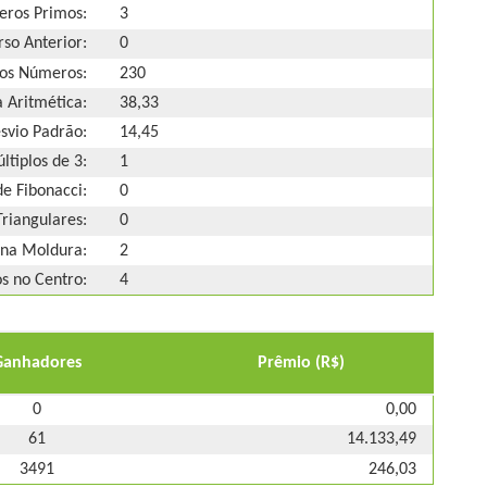
ros Primos:
3
so Anterior:
0
os Números:
230
 Aritmética:
38,33
svio Padrão:
14,45
ltiplos de 3:
1
e Fibonacci:
0
riangulares:
0
na Moldura:
2
 no Centro:
4
Ganhadores
Prêmio (R$)
0
0,00
61
14.133,49
3491
246,03