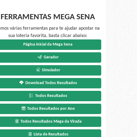
FERRAMENTAS MEGA SENA
mos várias ferramentas para te ajudar apostar na
sua loteria favorita, basta clicar abaixo:
Página inicial da Mega Sena
Gerador
Simulador
Download Todos Resultados
Todos Resultados
Todos Resultados por Ano
Todos Resultados Mega da Virada
Lista de Resultados