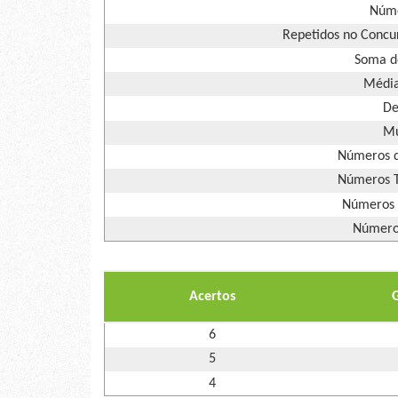
Núme
Repetidos no Concur
Soma d
Média
De
Mú
Números d
Números T
Números 
Números
Acertos
6
5
4