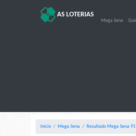
AS LOTERIAS
Mega Sena
Qui
Início
Mega Sena
Resultado Mega Sena 917