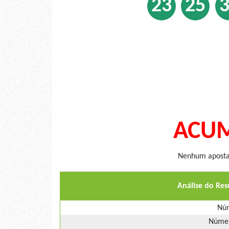
23
25
ACUM
Nenhum apostad
Análise do Re
Núm
Númer