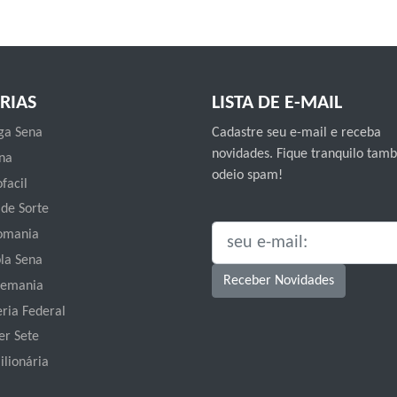
RIAS
LISTA DE E-MAIL
a Sena
Cadastre seu e-mail e receba
novidades. Fique tranquilo ta
na
odeio spam!
facil
 de Sorte
omania
SEU E-MAIL:
la Sena
Receber Novidades
emania
eria Federal
er Sete
ilionária