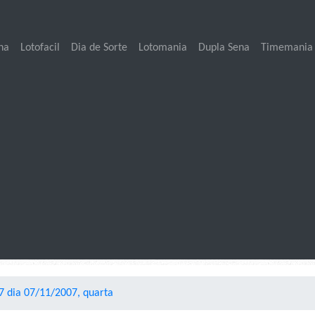
na
Lotofacil
Dia de Sorte
Lotomania
Dupla Sena
Timemania
 dia 07/11/2007, quarta