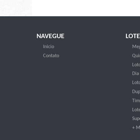
NAVEGUE
LOTE
Inicio
Meg
Contato
Qui
Loto
Dia
Lot
Dup
Tim
Lot
Sup
+ M