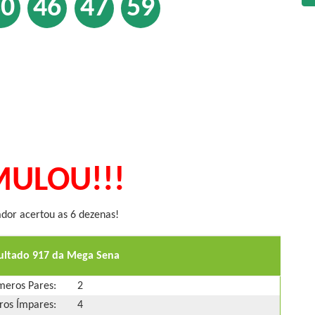
30
46
47
59
ULOU!!!
or acertou as 6 dezenas!
sultado 917 da Mega Sena
eros Pares:
2
os Ímpares:
4