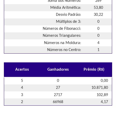
Soma dos Números:
269
Média Aritmética:
53,80
Desvio Padrão:
30,22
Múltiplos de 3:
0
Números de Fibonacci:
0
Números Triangulares:
0
Números na Moldura:
4
Números no Centro:
1
Acertos
Ganhadores
Prêmio (R$)
5
0
0,00
4
27
10.871,80
3
2717
102,89
2
66968
4,17