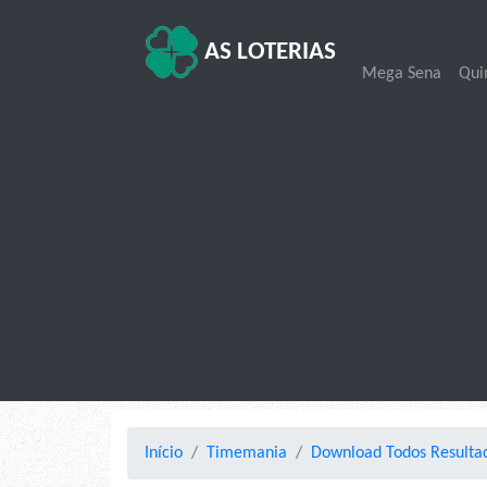
AS LOTERIAS
Mega Sena
Qui
Início
Timemania
Download Todos Result