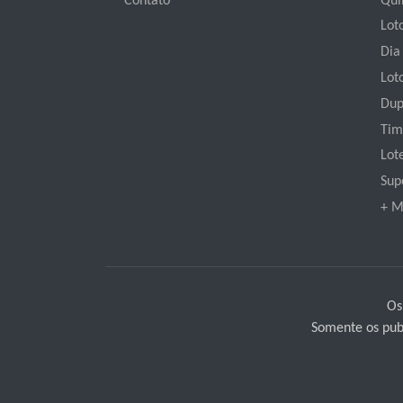
Contato
Qui
Loto
Dia
Lot
Dup
Tim
Lot
Sup
+ M
Os
Somente os publ