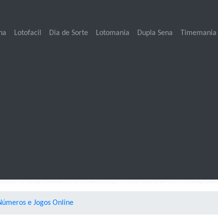
na
Lotofacil
Dia de Sorte
Lotomania
Dupla Sena
Timemania
úmeros e Jogos Online