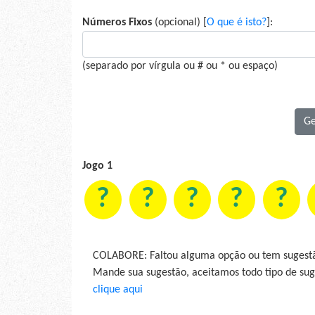
Números Fixos
(opcional) [
O que é isto?
]:
(separado por vírgula ou # ou * ou espaço)
Jogo 1
?
?
?
?
?
COLABORE: Faltou alguma opção ou tem sugestã
Mande sua sugestão, aceitamos todo tipo de suge
clique aqui