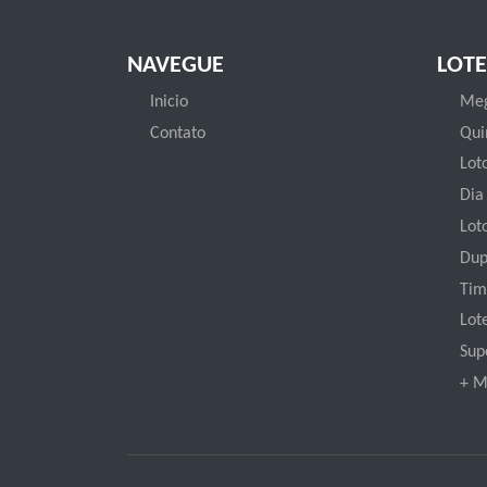
NAVEGUE
LOTE
Inicio
Meg
Contato
Qui
Loto
Dia
Lot
Dup
Tim
Lot
Sup
+ M