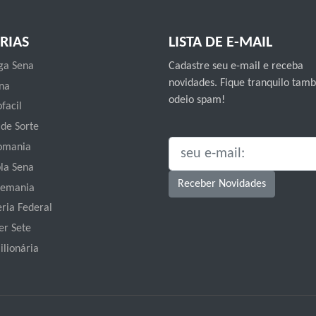
RIAS
LISTA DE E-MAIL
a Sena
Cadastre seu e-mail e receba
novidades. Fique tranquilo ta
na
odeio spam!
facil
 de Sorte
omania
SEU E-MAIL:
la Sena
Receber Novidades
emania
eria Federal
er Sete
ilionária