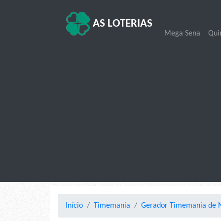
AS LOTERIAS
Mega Sena
Qui
Início
Timemania
Gerador Timemania de N