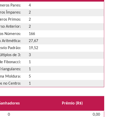
eros Pares:
4
os Ímpares:
2
ros Primos:
2
so Anterior:
2
os Números:
166
 Aritmética:
27,67
svio Padrão:
19,52
ltiplos de 3:
3
e Fibonacci:
1
riangulares:
1
na Moldura:
5
 no Centro:
1
Ganhadores
Prêmio (R$)
0
0,00