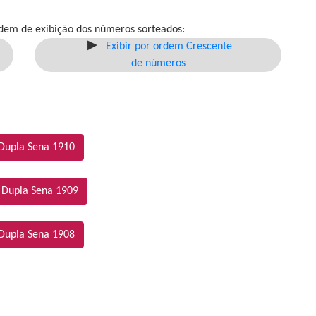
dem de exibição dos números sorteados:
Exibir por ordem Crescente
de números
Dupla Sena 1910
 Dupla Sena 1909
Dupla Sena 1908