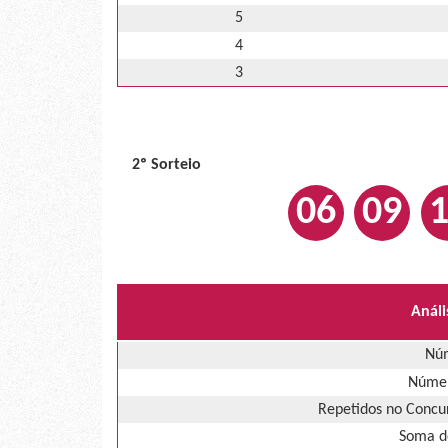
5
4
3
2º Sorteio
06
09
Análi
Núm
Númer
Repetidos no Concur
Soma d