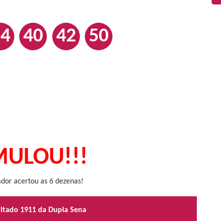
24
40
42
50
ULOU!!!
or acertou as 6 dezenas!
ultado 1911 da Dupla Sena