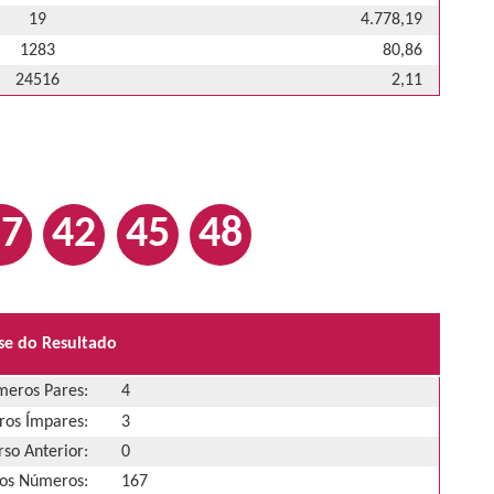
19
4.778,19
1283
80,86
24516
2,11
17
42
45
48
se do Resultado
eros Pares:
4
os Ímpares:
3
so Anterior:
0
os Números:
167