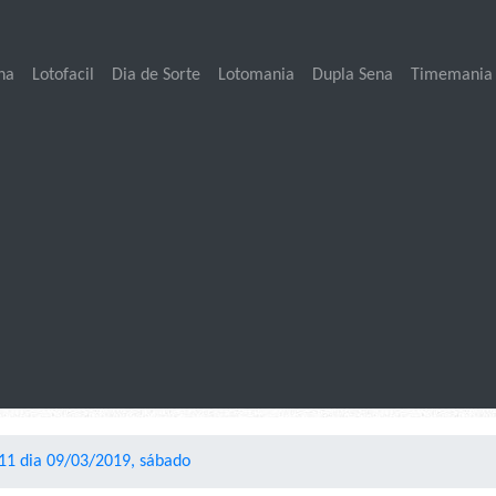
na
Lotofacil
Dia de Sorte
Lotomania
Dupla Sena
Timemania
11 dia 09/03/2019, sábado