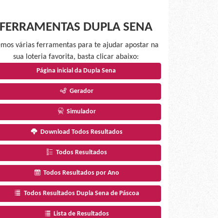
FERRAMENTAS DUPLA SENA
mos várias ferramentas para te ajudar apostar na
sua loteria favorita, basta clicar abaixo:
Página inicial da Dupla Sena
Gerador
Simulador
Download Todos Resultados
Todos Resultados
Todos Resultados por Ano
Todos Resultados Dupla Sena de Páscoa
Lista de Resultados