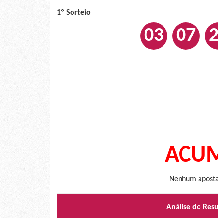
1º Sorteio
03
07
ACUM
Nenhum apostad
Análise do Res