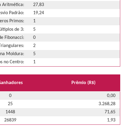
 Aritmética:
27,83
svio Padrão:
19,24
ros Primos:
1
ltiplos de 3:
5
e Fibonacci:
0
riangulares:
2
na Moldura:
5
 no Centro:
1
Ganhadores
Prêmio (R$)
0
0,00
25
3.268,28
1448
71,65
26839
1,93