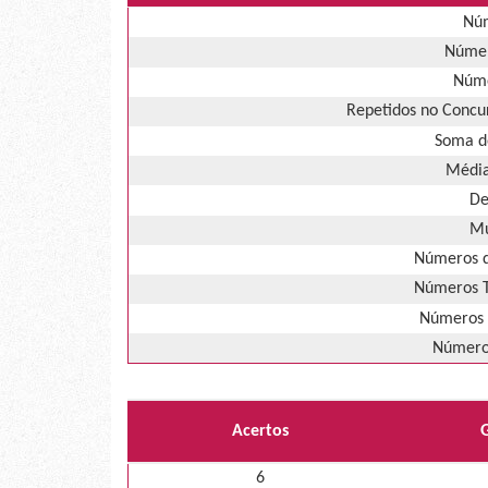
Núm
Númer
Núme
Repetidos no Concur
Soma d
Média
De
Mú
Números d
Números T
Números 
Números
Acertos
6