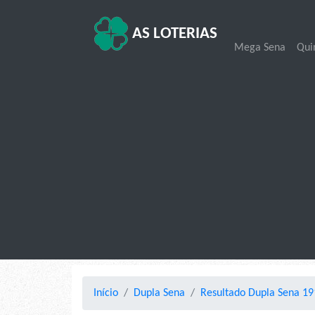
AS LOTERIAS
Mega Sena
Qui
Início
Dupla Sena
Resultado Dupla Sena 19