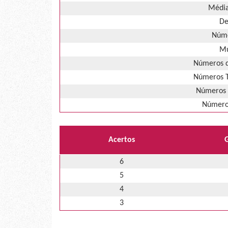
Média
De
Núme
Mú
Números d
Números T
Números 
Números
Acertos
6
5
4
3