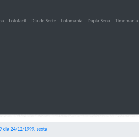
na
Lotofacil
Dia de Sorte
Lotomania
Dupla Sena
Timemania
 dia 24/12/1999, sexta