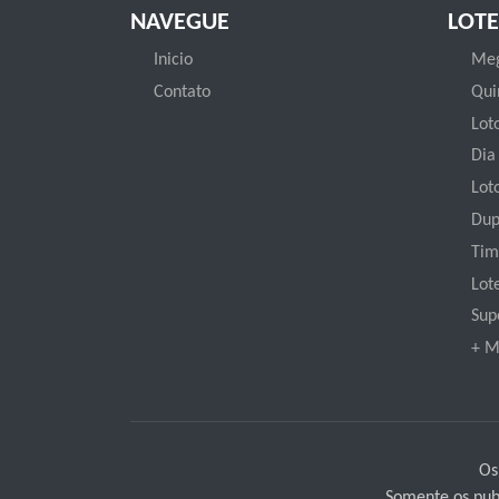
NAVEGUE
LOTE
Inicio
Meg
Contato
Qui
Loto
Dia
Lot
Dup
Tim
Lot
Sup
+ M
Os
Somente os publ