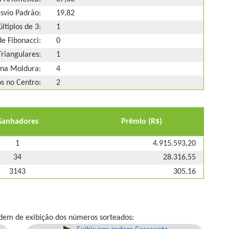
svio Padrão:
19,82
ltiplos de 3:
1
e Fibonacci:
0
riangulares:
1
na Moldura:
4
 no Centro:
2
Ganhadores
Prêmio (R$)
1
4.915.593,20
34
28.316,55
3143
305,16
dem de exibição dos números sorteados: