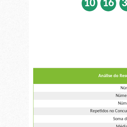
10
16
Análise do Re
Núm
Númer
Núme
Repetidos no Concur
Soma d
Média