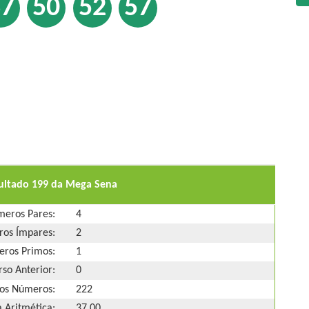
37
50
52
57
sultado 199 da Mega Sena
eros Pares:
4
os Ímpares:
2
ros Primos:
1
so Anterior:
0
os Números:
222
 Aritmética:
37,00