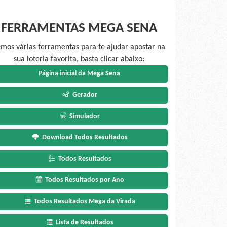
FERRAMENTAS MEGA SENA
mos várias ferramentas para te ajudar apostar na
sua loteria favorita, basta clicar abaixo:
Página inicial da Mega Sena
Gerador
Simulador
Download Todos Resultados
Todos Resultados
Todos Resultados por Ano
Todos Resultados Mega da Virada
Lista de Resultados