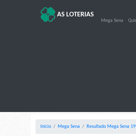
AS LOTERIAS
Mega Sena
Qui
Início
Mega Sena
Resultado Mega Sena 199