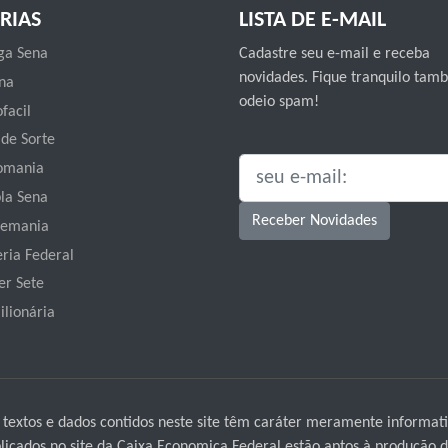
RIAS
LISTA DE E-MAIL
a Sena
Cadastre seu e-mail e receba
novidades. Fique tranquilo ta
na
odeio spam!
facil
 de Sorte
omania
SEU E-MAIL:
la Sena
Receber Novidades
emania
eria Federal
er Sete
ilionária
 textos e dados contidos neste site têm caráter meramente informati
icados no site da Caixa Economica Federal estão aptos à produção de