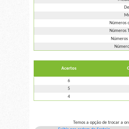
De
Mú
Números d
Números T
Números 
Números
Acertos
6
5
4
Temos a opção de trocar a or