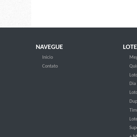
NAVEGUE
LOTE
Inicio
Meg
Contato
Qui
Loto
Dia
Lot
Dup
Tim
Lot
Sup
+ M