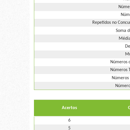
Númer
Núme
Repetidos no Concur
Soma d
Média
De
Mú
Números d
Números T
Números 
Números
Acertos
6
5