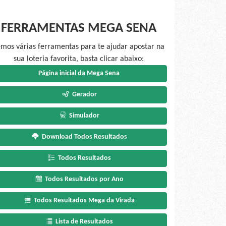
FERRAMENTAS MEGA SENA
mos várias ferramentas para te ajudar apostar na
sua loteria favorita, basta clicar abaixo:
Página inicial da Mega Sena
Gerador
Simulador
Download Todos Resultados
Todos Resultados
Todos Resultados por Ano
Todos Resultados Mega da Virada
Lista de Resultados