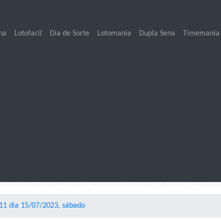
na
Lotofacil
Dia de Sorte
Lotomania
Dupla Sena
Timemania
11 dia 15/07/2023, sábado