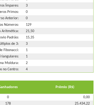
os Ímpares:
3
ros Primos:
0
so Anterior:
0
os Números:
129
 Aritmética:
21,50
svio Padrão:
15,35
ltiplos de 3:
3
e Fibonacci:
1
riangulares:
1
na Moldura:
2
 no Centro:
4
Ganhadores
Prêmio (R$)
0
0,00
178
25.434,22