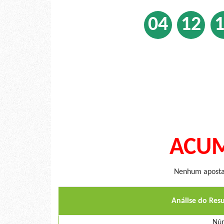
04
12
ACUM
Nenhum apostad
Análise do Res
Núm