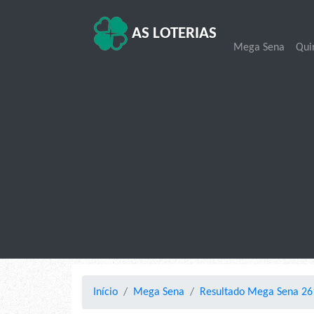
AS LOTERIAS
Mega Sena
Qui
Início
Mega Sena
Resultado Mega Sena 26