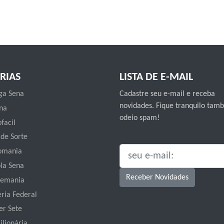
RIAS
LISTA DE E-MAIL
a Sena
Cadastre seu e-mail e receba
novidades. Fique tranquilo ta
na
odeio spam!
facil
 de Sorte
omania
SEU E-MAIL:
la Sena
Receber Novidades
emania
eria Federal
er Sete
ilionária