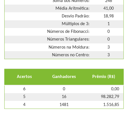
Soma dos Números:
246
Média Aritmética:
41,00
Desvio Padrão:
18,98
Múltiplos de 3:
1
Números de Fibonacci:
0
Números Triangulares:
0
Números na Moldura:
3
Números no Centro:
3
Acertos
Ganhadores
Prêmio (R$)
6
0
0,00
5
16
98.282,79
4
1481
1.516,85