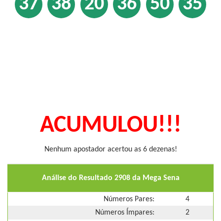
37
38
20
36
50
35
ACUMULOU!!!
Nenhum apostador acertou as 6 dezenas!
Análise do Resultado 2908 da Mega Sena
Números Pares:
4
Números Ímpares:
2