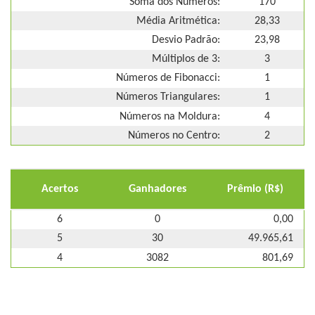
Soma dos Números:
170
Média Aritmética:
28,33
Desvio Padrão:
23,98
Múltiplos de 3:
3
Números de Fibonacci:
1
Números Triangulares:
1
Números na Moldura:
4
Números no Centro:
2
Acertos
Ganhadores
Prêmio (R$)
6
0
0,00
5
30
49.965,61
4
3082
801,69