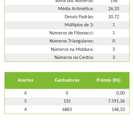
Soma dos Números:
158
Média Aritmética:
26,33
Desvio Padrão:
20,72
Múltiplos de 3:
1
Números de Fibonacci:
1
Números Triangulares:
0
Números na Moldura:
3
Números no Centro:
3
Acertos
Ganhadores
Prêmio (R$)
6
0
0,00
5
135
7.591,36
4
6883
148,33