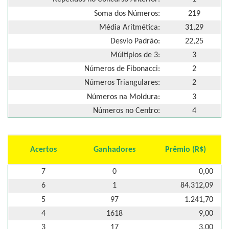
Soma dos Números:
219
Média Aritmética:
31,29
Desvio Padrão:
22,25
Múltiplos de 3:
3
Números de Fibonacci:
2
Números Triangulares:
2
Números na Moldura:
3
Números no Centro:
4
Acertos
Ganhadores
Prêmio (R$)
7
0
0,00
6
1
84.312,09
5
97
1.241,70
4
1618
9,00
3
17
3,00