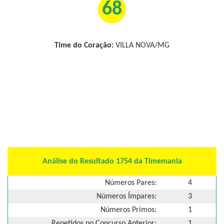
68
Time do Coração:
VILLA NOVA/MG
Análise do Resultado 1754 da Timemania
Números Pares:
4
Números Ímpares:
3
Números Primos:
1
Repetidos no Concurso Anterior:
1