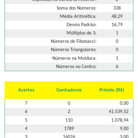
Soma dos Números:
338
Média Aritmética:
48,29
Desvio Padrão:
16,79
Múltiplos de 3:
1
Números de Fibonacci:
0
Números Triangulares:
0
Números na Moldura:
1
Números no Centro:
6
Acertos
Ganhadores
Prêmio (R$)
7
0
0,00
6
2
41.539,52
5
110
1.078,94
4
1789
9,00
3
16026
3,00