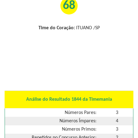
68
Time do Coração:
ITUANO /SP
Análise do Resultado 1844 da Timemania
Números Pares:
3
Números Ímpares:
4
Números Primos:
3
Repetidos no Concurso Anterior:
2