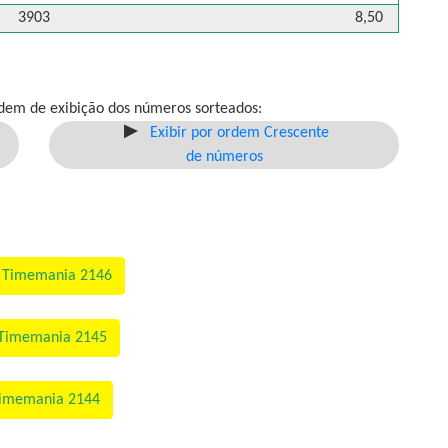
3903
8,50
dem de exibição dos números sorteados:
Exibir por ordem Crescente
de números
o Timemania 2146
 Timemania 2145
Timemania 2144