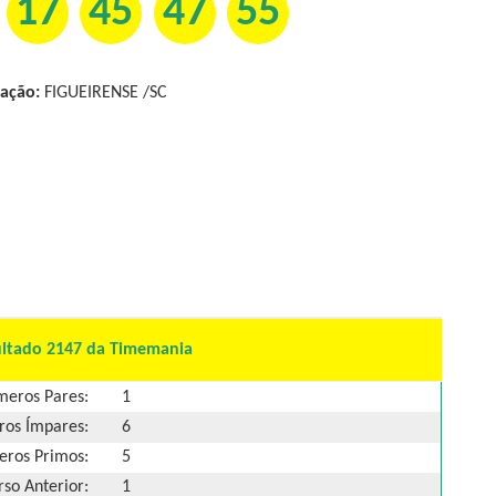
17
45
47
55
ação:
FIGUEIRENSE /SC
ultado 2147 da Timemania
eros Pares:
1
os Ímpares:
6
ros Primos:
5
so Anterior:
1