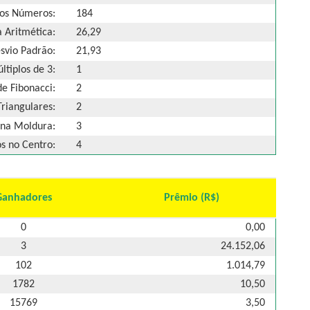
os Números:
184
 Aritmética:
26,29
svio Padrão:
21,93
ltiplos de 3:
1
e Fibonacci:
2
riangulares:
2
na Moldura:
3
 no Centro:
4
Ganhadores
Prêmio (R$)
0
0,00
3
24.152,06
102
1.014,79
1782
10,50
15769
3,50