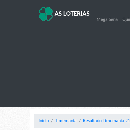
AS LOTERIAS
Mega Sena
Qui
Início
Timemania
Resultado Timemania 214