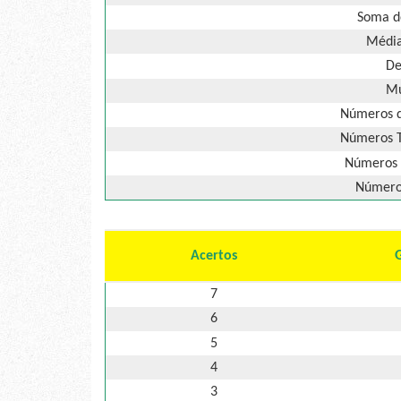
Soma d
Média
De
Mú
Números d
Números T
Números 
Números
Acertos
7
6
5
4
3