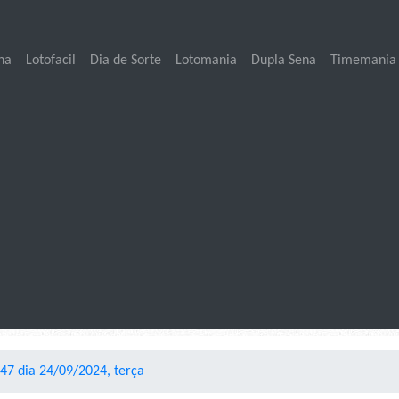
na
Lotofacil
Dia de Sorte
Lotomania
Dupla Sena
Timemania
7 dia 24/09/2024, terça