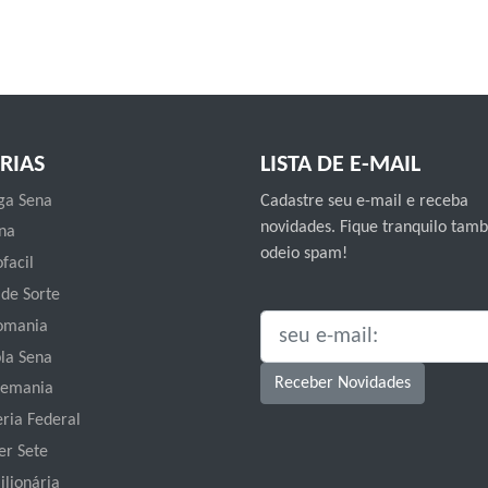
RIAS
LISTA DE E-MAIL
a Sena
Cadastre seu e-mail e receba
novidades. Fique tranquilo ta
na
odeio spam!
facil
 de Sorte
omania
SEU E-MAIL:
la Sena
Receber Novidades
emania
eria Federal
er Sete
ilionária