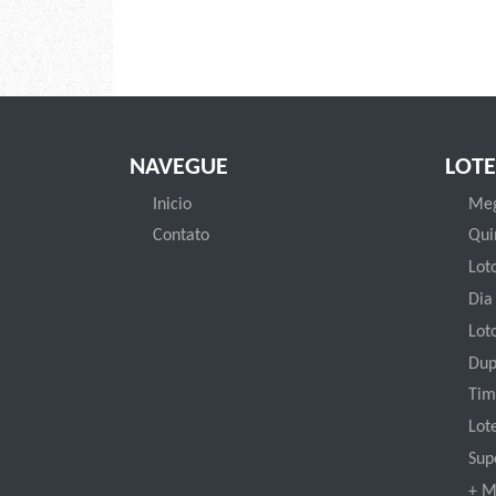
NAVEGUE
LOTE
Inicio
Meg
Contato
Qui
Loto
Dia
Lot
Dup
Tim
Lot
Sup
+ M