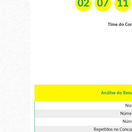
02
07
11
Time do Cor
Análise do Res
Núm
Númer
Núme
Repetidos no Concur