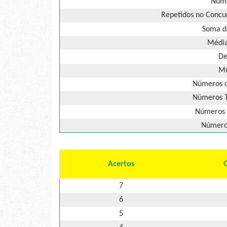
Núme
Repetidos no Concur
Soma d
Média
De
Mú
Números d
Números T
Números 
Números
Acertos
7
6
5