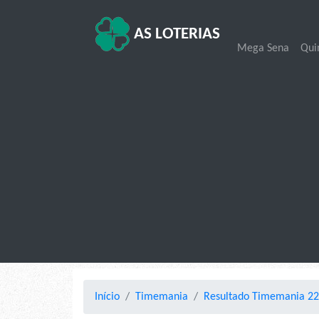
AS LOTERIAS
Mega Sena
Qui
Início
Timemania
Resultado Timemania 22