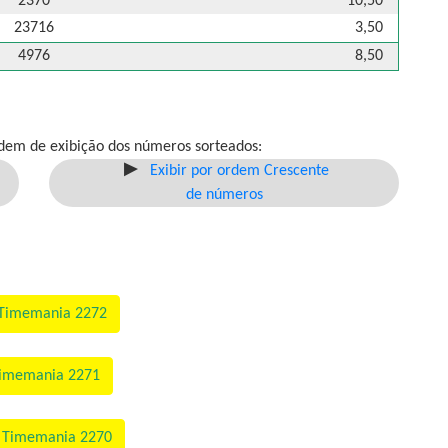
2370
10,50
23716
3,50
4976
8,50
dem de exibição dos números sorteados:
Exibir por ordem Crescente
de números
 Timemania 2272
Timemania 2271
o Timemania 2270