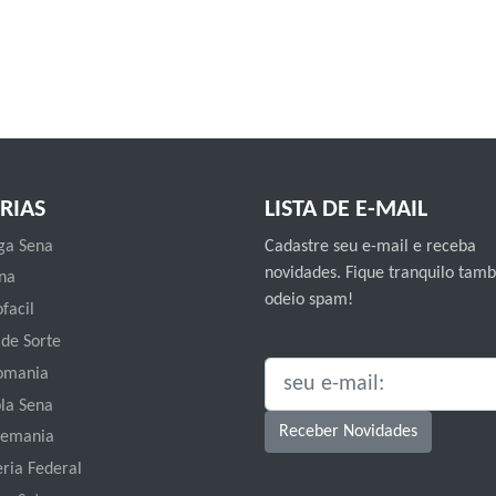
RIAS
LISTA DE E-MAIL
a Sena
Cadastre seu e-mail e receba
novidades. Fique tranquilo ta
na
odeio spam!
facil
 de Sorte
omania
SEU E-MAIL:
la Sena
Receber Novidades
emania
eria Federal