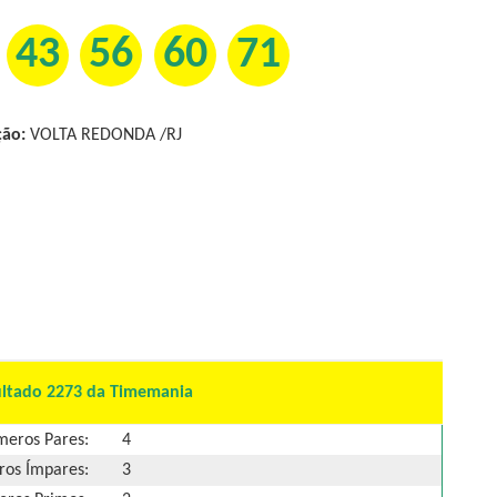
43
56
60
71
ção:
VOLTA REDONDA /RJ
ultado 2273 da Timemania
eros Pares:
4
os Ímpares:
3