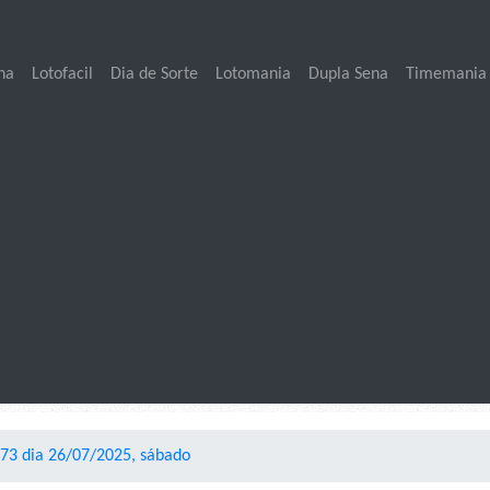
na
Lotofacil
Dia de Sorte
Lotomania
Dupla Sena
Timemania
73 dia 26/07/2025, sábado