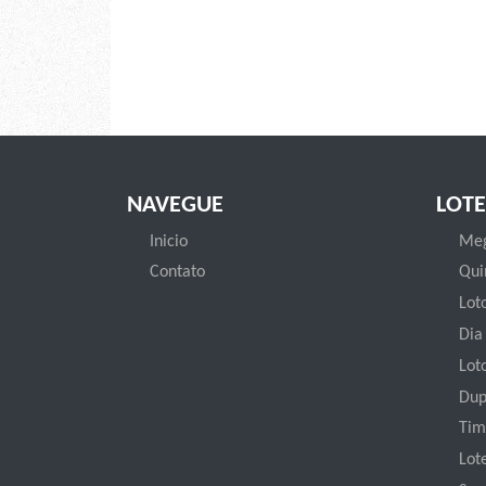
NAVEGUE
LOTE
Inicio
Meg
Contato
Qui
Loto
Dia
Lot
Dup
Tim
Lot