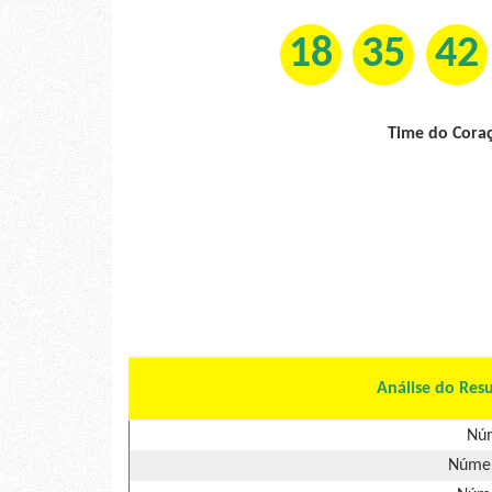
18
35
42
Time do Cora
Análise do Res
Núm
Númer