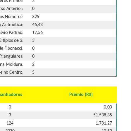
ros Primos:
2
so Anterior:
0
os Números:
325
 Aritmética:
46,43
svio Padrão:
17,56
ltiplos de 3:
3
e Fibonacci:
0
riangulares:
0
na Moldura:
2
 no Centro:
5
Ganhadores
Prêmio (R$)
0
0,00
3
51.538,35
124
1.781,27