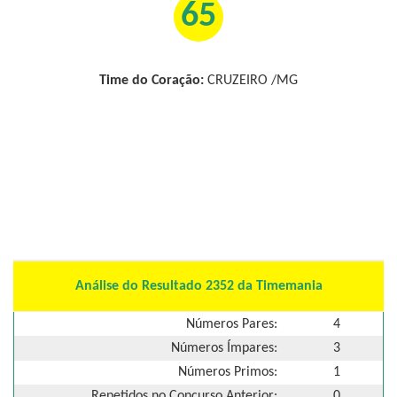
65
Time do Coração:
CRUZEIRO /MG
Análise do Resultado 2352 da Timemania
Números Pares:
4
Números Ímpares:
3
Números Primos:
1
Repetidos no Concurso Anterior:
0