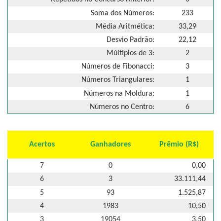
Soma dos Números:
233
Média Aritmética:
33,29
Desvio Padrão:
22,12
Múltiplos de 3:
2
Números de Fibonacci:
3
Números Triangulares:
1
Números na Moldura:
1
Números no Centro:
6
Acertos
Ganhadores
Prêmio (R$)
7
0
0,00
6
3
33.111,44
5
93
1.525,87
4
1983
10,50
3
19054
3,50