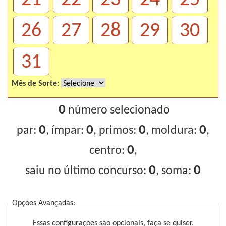
26
27
28
29
30
31
Mês de Sorte:
0
número selecionado
0
0
0
0
par:
, ímpar:
, primos:
, moldura:
,
0
centro:
,
0
0
saiu no último concurso:
, soma:
Opções Avançadas:
Essas configurações são opcionais, faça se quiser.