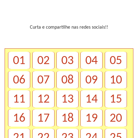
Curta e compartilhe nas redes sociais!!
01
02
03
04
05
06
07
08
09
10
11
12
13
14
15
16
17
18
19
20
21
22
23
24
25