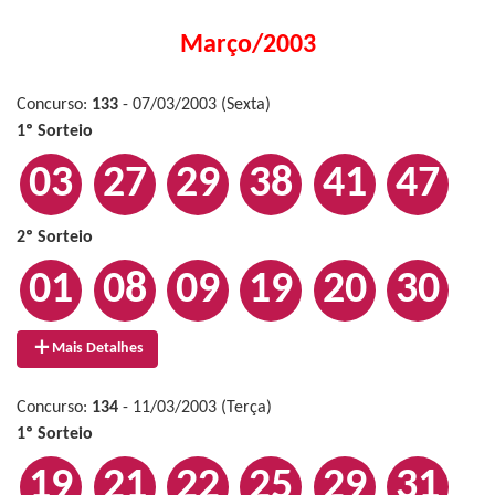
Março/2003
Concurso:
133
- 07/03/2003 (Sexta)
1º Sorteio
03
27
29
38
41
47
2º Sorteio
01
08
09
19
20
30
Mais Detalhes
Concurso:
134
- 11/03/2003 (Terça)
1º Sorteio
19
21
22
25
29
31