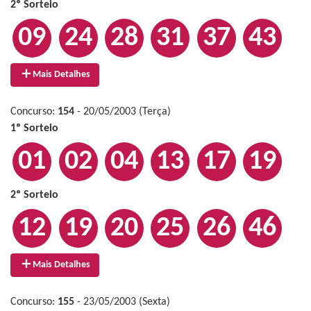
2º Sorteio
09
24
28
31
37
43
Mais Detalhes
Concurso:
154
- 20/05/2003 (Terça)
1º Sorteio
01
02
04
13
17
19
2º Sorteio
12
19
20
25
26
46
Mais Detalhes
Concurso:
155
- 23/05/2003 (Sexta)