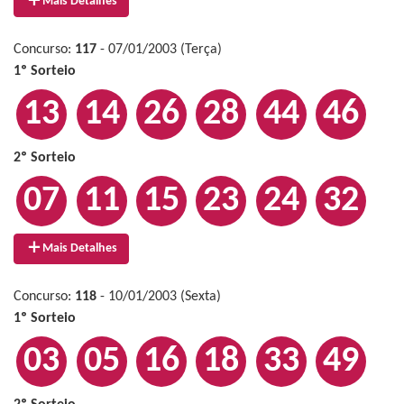
Mais Detalhes
Concurso:
117
- 07/01/2003 (Terça)
1º Sorteio
13
14
26
28
44
46
2º Sorteio
07
11
15
23
24
32
Mais Detalhes
Concurso:
118
- 10/01/2003 (Sexta)
1º Sorteio
03
05
16
18
33
49