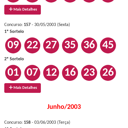
Mais Detalhes
Concurso:
157
- 30/05/2003 (Sexta)
1º Sorteio
09
22
27
35
36
45
2º Sorteio
01
07
12
16
23
26
Mais Detalhes
Junho/2003
Concurso:
158
- 03/06/2003 (Terça)