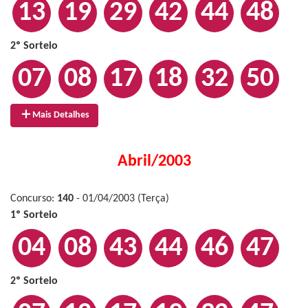
13
19
29
42
44
48
2º Sorteio
07
08
17
18
32
50
Mais Detalhes
Abril/2003
Concurso:
140
- 01/04/2003 (Terça)
1º Sorteio
04
08
43
44
46
47
2º Sorteio