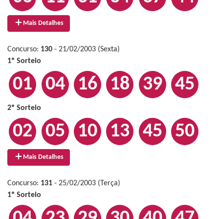
Mais Detalhes
Concurso:
130
- 21/02/2003 (Sexta)
1º Sorteio
01
04
16
18
39
45
2º Sorteio
02
05
10
13
45
50
Mais Detalhes
Concurso:
131
- 25/02/2003 (Terça)
1º Sorteio
04
23
29
30
40
47