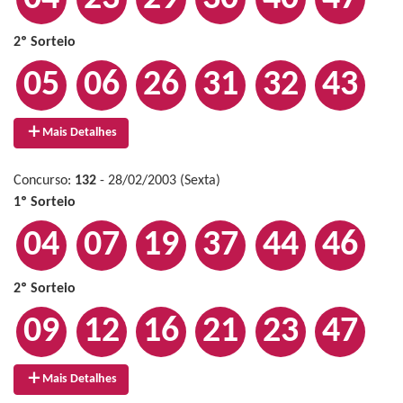
2º Sorteio
05
06
26
31
32
43
Mais Detalhes
Concurso:
132
- 28/02/2003 (Sexta)
1º Sorteio
04
07
19
37
44
46
2º Sorteio
09
12
16
21
23
47
Mais Detalhes