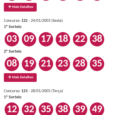
Mais Detalhes
Concurso:
122
- 24/01/2003 (Sexta)
1º Sorteio
03
09
17
18
22
38
2º Sorteio
08
19
21
23
28
35
Mais Detalhes
Concurso:
123
- 28/01/2003 (Terça)
1º Sorteio
12
32
35
38
39
49