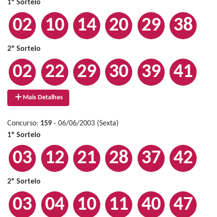
1º Sorteio
02
10
14
20
29
38
2º Sorteio
02
22
29
30
39
41
Mais Detalhes
Concurso:
159
- 06/06/2003 (Sexta)
1º Sorteio
03
12
21
28
37
42
2º Sorteio
03
04
10
11
40
47