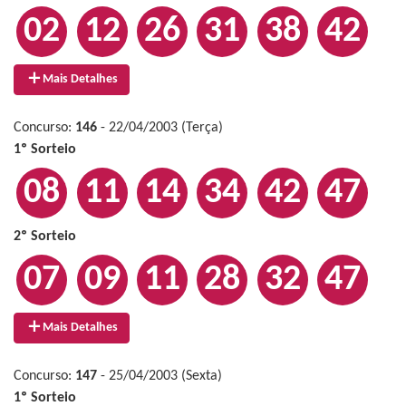
02
12
26
31
38
42
Mais Detalhes
Concurso:
146
- 22/04/2003 (Terça)
1º Sorteio
08
11
14
34
42
47
2º Sorteio
07
09
11
28
32
47
Mais Detalhes
Concurso:
147
- 25/04/2003 (Sexta)
1º Sorteio