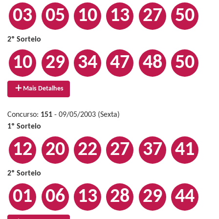
03
05
10
13
27
50
2º Sorteio
10
29
34
47
48
50
Mais Detalhes
Concurso:
151
- 09/05/2003 (Sexta)
1º Sorteio
12
20
22
27
37
41
2º Sorteio
01
06
13
28
29
44