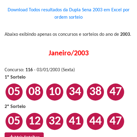
Download Todos resultados da Dupla Sena 2003 em Excel por
ordem sorteio
Abaixo exibindo apenas os concursos e sorteios do ano de
2003
.
Janeiro/2003
Concurso:
116
- 03/01/2003 (Sexta)
1º Sorteio
05
08
10
34
38
47
2º Sorteio
05
12
32
41
44
47