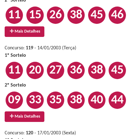
2º Sorteio
11
15
26
38
45
46
Mais Detalhes
Concurso:
119
- 14/01/2003 (Terça)
1º Sorteio
11
20
27
36
38
45
2º Sorteio
09
33
35
38
40
44
Mais Detalhes
Concurso:
120
- 17/01/2003 (Sexta)