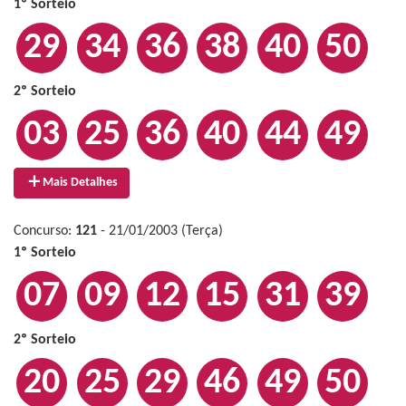
1º Sorteio
29
34
36
38
40
50
2º Sorteio
03
25
36
40
44
49
Mais Detalhes
Concurso:
121
- 21/01/2003 (Terça)
1º Sorteio
07
09
12
15
31
39
2º Sorteio
20
25
29
46
49
50