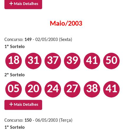
Mais Detalhes
Maio/2003
Concurso:
149
- 02/05/2003 (Sexta)
1º Sorteio
18
31
37
39
41
50
2º Sorteio
05
20
24
27
38
41
Mais Detalhes
Concurso:
150
- 06/05/2003 (Terça)
1º Sorteio