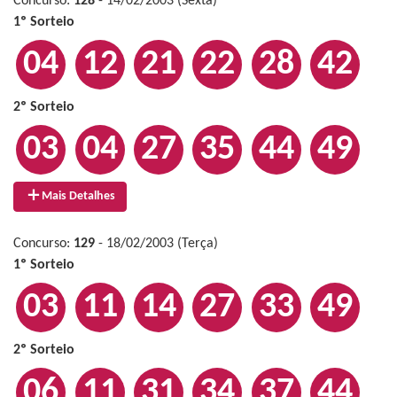
Concurso:
128
- 14/02/2003 (Sexta)
1º Sorteio
04
12
21
22
28
42
2º Sorteio
03
04
27
35
44
49
Mais Detalhes
Concurso:
129
- 18/02/2003 (Terça)
1º Sorteio
03
11
14
27
33
49
2º Sorteio
06
11
31
34
37
44