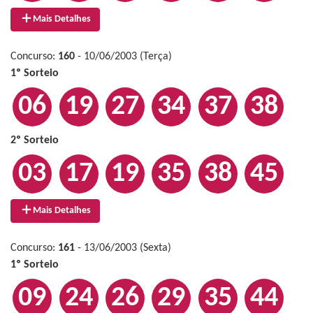
Mais Detalhes
Concurso:
160
- 10/06/2003 (Terça)
1º Sorteio
06
19
27
34
37
38
2º Sorteio
03
17
19
35
38
45
Mais Detalhes
Concurso:
161
- 13/06/2003 (Sexta)
1º Sorteio
09
24
26
29
35
44