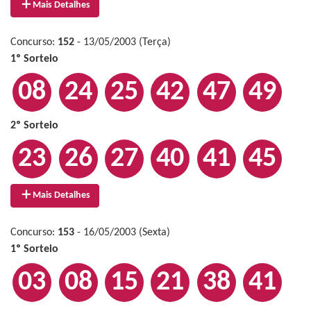
Mais Detalhes
Concurso:
152
- 13/05/2003 (Terça)
1º Sorteio
08
24
25
42
47
49
2º Sorteio
23
26
27
40
41
45
Mais Detalhes
Concurso:
153
- 16/05/2003 (Sexta)
1º Sorteio
03
08
15
21
38
41