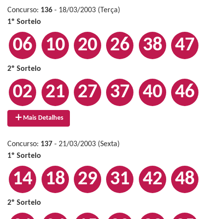
Concurso:
136
- 18/03/2003 (Terça)
1º Sorteio
06
10
20
26
38
47
2º Sorteio
02
21
27
37
40
46
Mais Detalhes
Concurso:
137
- 21/03/2003 (Sexta)
1º Sorteio
14
18
29
31
42
48
2º Sorteio