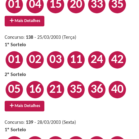
01
04
15
20
33
35
Mais Detalhes
Concurso:
138
- 25/03/2003 (Terça)
1º Sorteio
01
02
03
11
24
42
2º Sorteio
05
16
21
35
36
40
Mais Detalhes
Concurso:
139
- 28/03/2003 (Sexta)
1º Sorteio