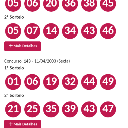
05
06
20
36
38
45
2º Sorteio
05
07
14
34
43
46
Mais Detalhes
Concurso:
143
- 11/04/2003 (Sexta)
1º Sorteio
01
06
19
32
44
49
2º Sorteio
21
25
35
39
43
47
Mais Detalhes