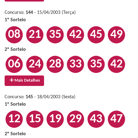
Concurso:
144
- 15/04/2003 (Terça)
1º Sorteio
08
21
35
42
45
49
2º Sorteio
06
24
28
33
35
42
Mais Detalhes
Concurso:
145
- 18/04/2003 (Sexta)
1º Sorteio
12
15
19
29
43
47
2º Sorteio