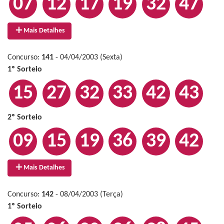
07
12
17
19
32
47
Mais Detalhes
Concurso:
141
- 04/04/2003 (Sexta)
1º Sorteio
15
27
32
33
42
43
2º Sorteio
09
15
19
36
39
42
Mais Detalhes
Concurso:
142
- 08/04/2003 (Terça)
1º Sorteio