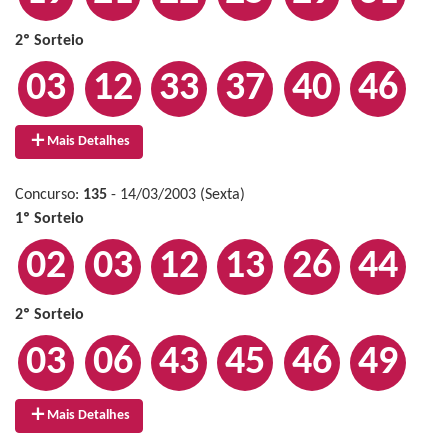
2º Sorteio
03
12
33
37
40
46
Mais Detalhes
Concurso:
135
- 14/03/2003 (Sexta)
1º Sorteio
02
03
12
13
26
44
2º Sorteio
03
06
43
45
46
49
Mais Detalhes