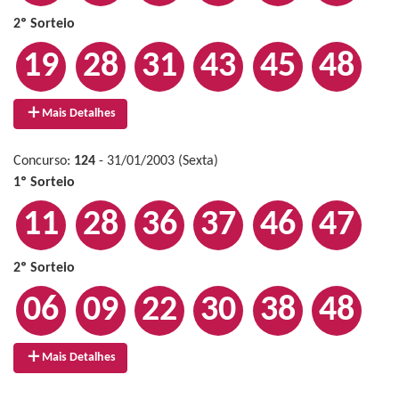
2º Sorteio
19
28
31
43
45
48
Mais Detalhes
Concurso:
124
- 31/01/2003 (Sexta)
1º Sorteio
11
28
36
37
46
47
2º Sorteio
06
09
22
30
38
48
Mais Detalhes