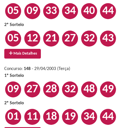
05
09
33
34
40
44
2º Sorteio
05
12
21
27
32
43
Mais Detalhes
Concurso:
148
- 29/04/2003 (Terça)
1º Sorteio
09
27
28
32
48
49
2º Sorteio
01
11
18
19
34
44