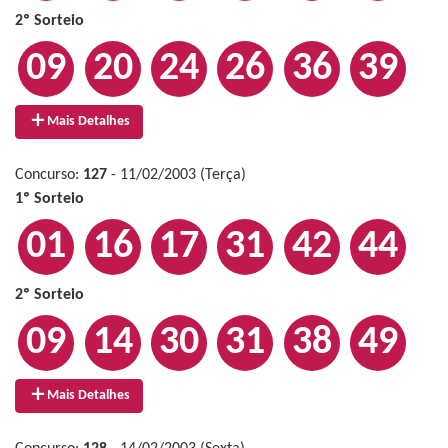
2º Sorteio
09
20
24
26
36
39
Mais Detalhes
Concurso:
127
- 11/02/2003 (Terça)
1º Sorteio
01
16
17
31
42
44
2º Sorteio
09
14
30
31
38
49
Mais Detalhes