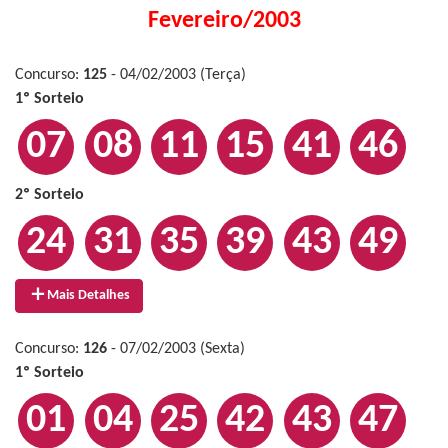
Fevereiro/2003
Concurso:
125
- 04/02/2003 (Terça)
1º Sorteio
07
08
11
15
41
46
2º Sorteio
24
31
35
39
43
49
Mais Detalhes
Concurso:
126
- 07/02/2003 (Sexta)
1º Sorteio
01
04
25
42
43
47