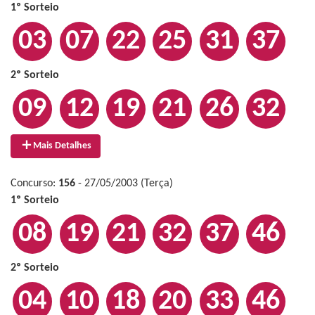
1º Sorteio
03
07
22
25
31
37
2º Sorteio
09
12
19
21
26
32
Mais Detalhes
Concurso:
156
- 27/05/2003 (Terça)
1º Sorteio
08
19
21
32
37
46
2º Sorteio
04
10
18
20
33
46