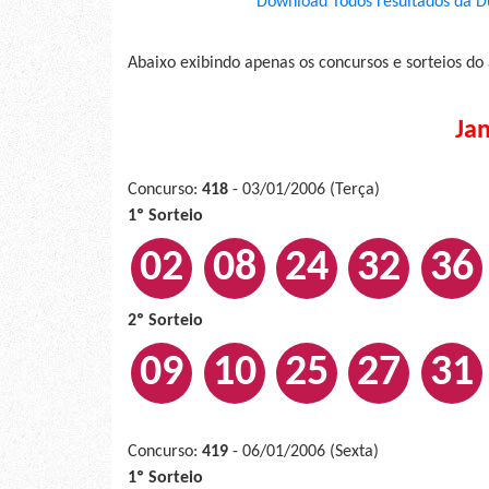
Download Todos resultados da D
Abaixo exibindo apenas os concursos e sorteios do
Ja
Concurso:
418
- 03/01/2006 (Terça)
1º Sorteio
02
08
24
32
36
2º Sorteio
09
10
25
27
31
Concurso:
419
- 06/01/2006 (Sexta)
1º Sorteio