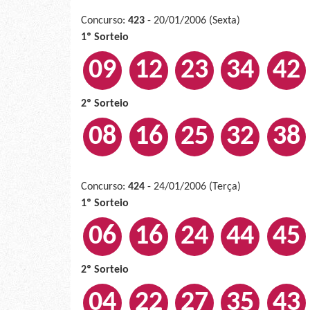
Concurso:
423
- 20/01/2006 (Sexta)
1º Sorteio
09
12
23
34
42
2º Sorteio
08
16
25
32
38
Concurso:
424
- 24/01/2006 (Terça)
1º Sorteio
06
16
24
44
45
2º Sorteio
04
22
27
35
43