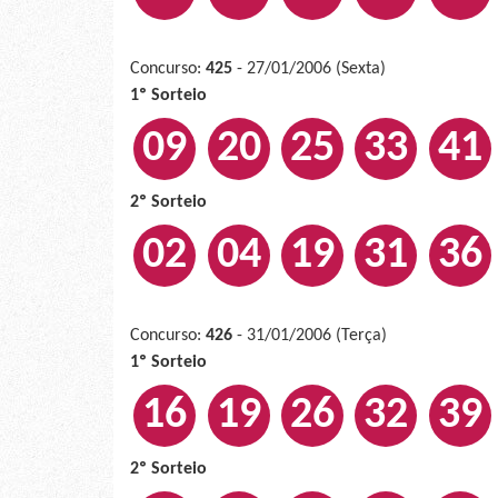
Concurso:
425
- 27/01/2006 (Sexta)
1º Sorteio
09
20
25
33
41
2º Sorteio
02
04
19
31
36
Concurso:
426
- 31/01/2006 (Terça)
1º Sorteio
16
19
26
32
39
2º Sorteio