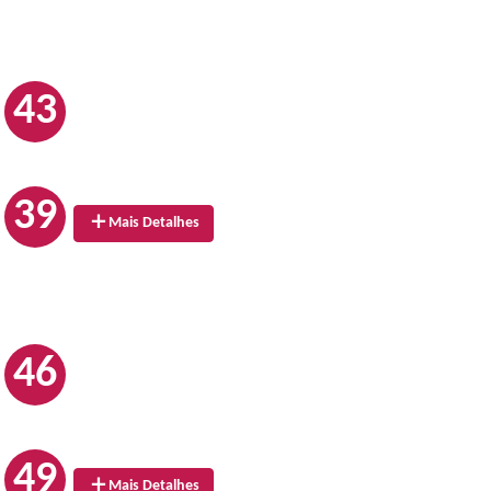
43
39
Mais Detalhes
46
49
Mais Detalhes