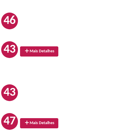
46
43
Mais Detalhes
43
47
Mais Detalhes