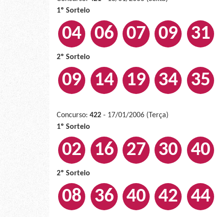
1º Sorteio
04
06
07
09
31
2º Sorteio
09
14
19
34
35
Concurso:
422
- 17/01/2006 (Terça)
1º Sorteio
02
16
27
30
40
2º Sorteio
08
36
40
42
44