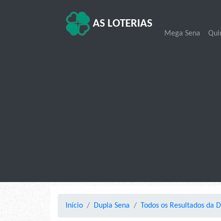
AS LOTERIAS
Mega Sena
Qui
Início
Dupla Sena
Todos os Resultados da 