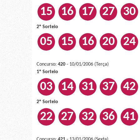
15
16
17
27
30
2º Sorteio
05
15
16
20
24
Concurso:
420
- 10/01/2006 (Terça)
1º Sorteio
03
14
31
37
42
2º Sorteio
22
27
32
36
41
Concurso:
421
- 13/01/2006 (Sexta)