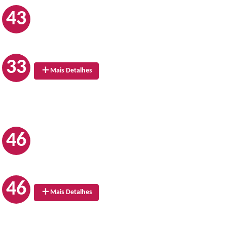
43
33
Mais Detalhes
46
46
Mais Detalhes