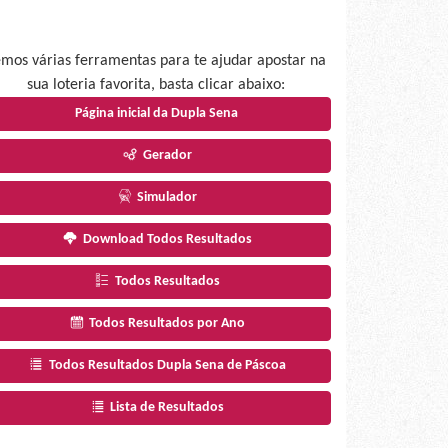
mos várias ferramentas para te ajudar apostar na
sua loteria favorita, basta clicar abaixo:
Página inicial da Dupla Sena
Gerador
Simulador
Download Todos Resultados
Todos Resultados
Todos Resultados por Ano
Todos Resultados Dupla Sena de Páscoa
Lista de Resultados