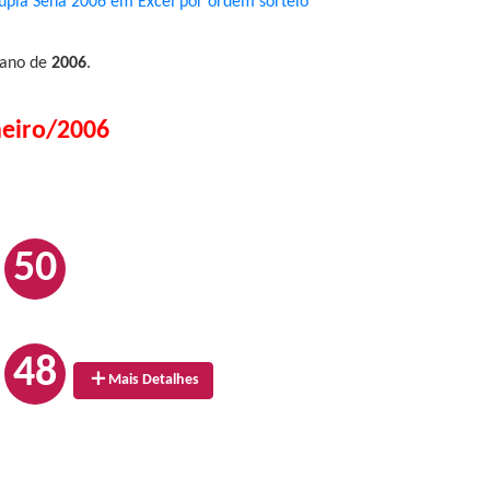
upla Sena 2006 em Excel por ordem sorteio
 ano de
2006
.
neiro/2006
50
48
Mais Detalhes