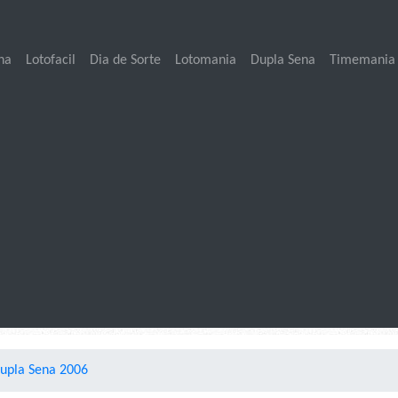
na
Lotofacil
Dia de Sorte
Lotomania
Dupla Sena
Timemania
Dupla Sena 2006