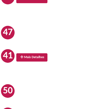
47
41
Mais Detalhes
50