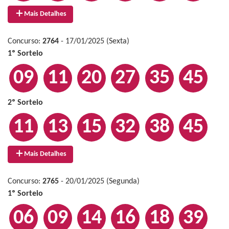
Mais Detalhes
Concurso:
2764
- 17/01/2025 (Sexta)
1º Sorteio
09
11
20
27
35
45
2º Sorteio
11
13
15
32
38
45
Mais Detalhes
Concurso:
2765
- 20/01/2025 (Segunda)
1º Sorteio
06
09
14
16
18
39