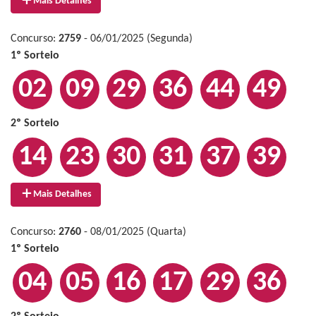
Mais Detalhes
Concurso:
2759
- 06/01/2025 (Segunda)
1º Sorteio
02
09
29
36
44
49
2º Sorteio
14
23
30
31
37
39
Mais Detalhes
Concurso:
2760
- 08/01/2025 (Quarta)
1º Sorteio
04
05
16
17
29
36