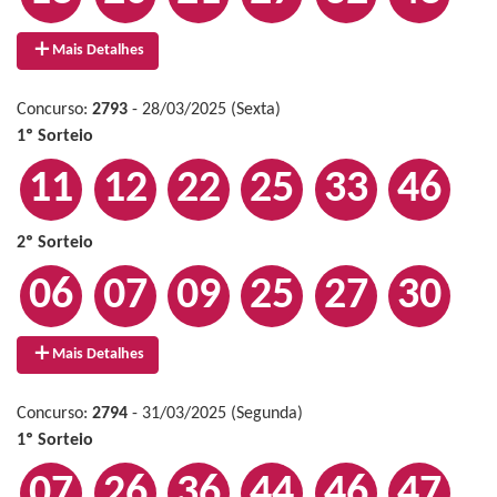
Mais Detalhes
Concurso:
2793
- 28/03/2025 (Sexta)
1º Sorteio
11
12
22
25
33
46
2º Sorteio
06
07
09
25
27
30
Mais Detalhes
Concurso:
2794
- 31/03/2025 (Segunda)
1º Sorteio
07
26
36
44
46
47