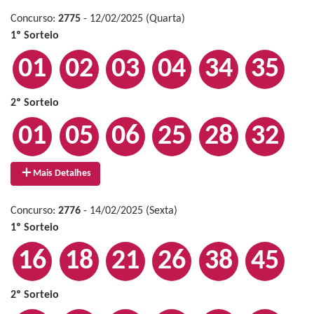
Concurso:
2775
- 12/02/2025 (Quarta)
1º Sorteio
01
02
03
04
34
35
2º Sorteio
01
05
06
25
28
32
Mais Detalhes
Concurso:
2776
- 14/02/2025 (Sexta)
1º Sorteio
16
18
21
26
38
45
2º Sorteio