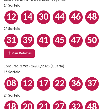
1º Sorteio
12
14
30
44
46
48
2º Sorteio
31
39
41
45
47
50
Mais Detalhes
Concurso:
2792
- 26/03/2025 (Quarta)
1º Sorteio
08
12
17
22
36
37
2º Sorteio
18
20
21
27
32
48