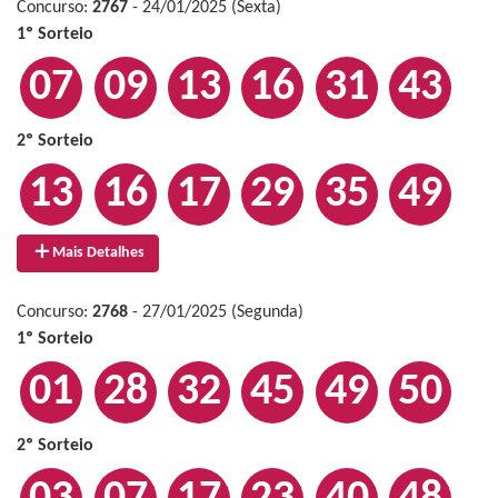
Concurso:
2767
- 24/01/2025 (Sexta)
1º Sorteio
07
09
13
16
31
43
2º Sorteio
13
16
17
29
35
49
Mais Detalhes
Concurso:
2768
- 27/01/2025 (Segunda)
1º Sorteio
01
28
32
45
49
50
2º Sorteio