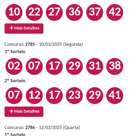
10
22
27
36
37
42
Mais Detalhes
Concurso:
2785
- 10/03/2025 (Segunda)
1º Sorteio
02
07
17
29
31
38
2º Sorteio
07
12
17
23
29
41
Mais Detalhes
Concurso:
2786
- 12/03/2025 (Quarta)
1º Sorteio