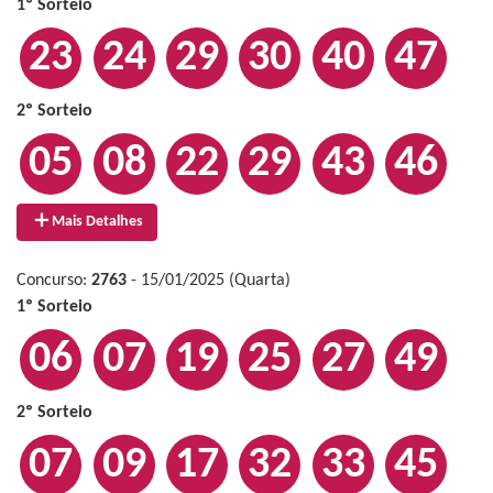
1º Sorteio
23
24
29
30
40
47
2º Sorteio
05
08
22
29
43
46
Mais Detalhes
Concurso:
2763
- 15/01/2025 (Quarta)
1º Sorteio
06
07
19
25
27
49
2º Sorteio
07
09
17
32
33
45