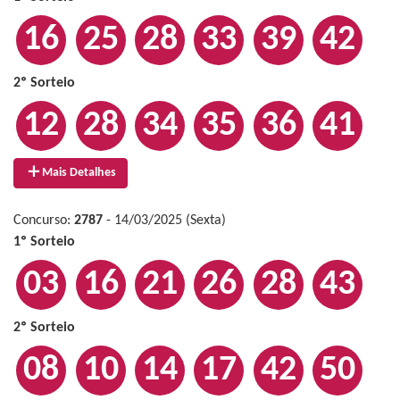
16
25
28
33
39
42
2º Sorteio
12
28
34
35
36
41
Mais Detalhes
Concurso:
2787
- 14/03/2025 (Sexta)
1º Sorteio
03
16
21
26
28
43
2º Sorteio
08
10
14
17
42
50