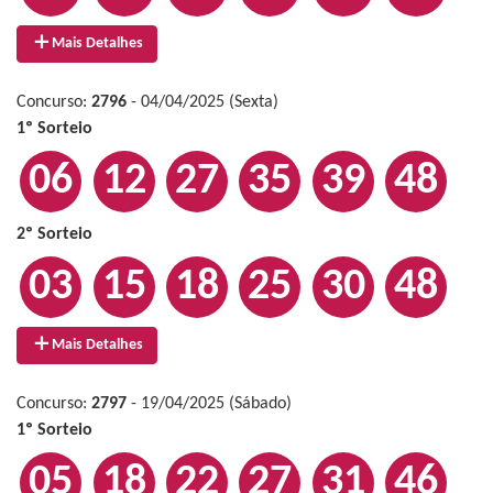
Mais Detalhes
Concurso:
2796
- 04/04/2025 (Sexta)
1º Sorteio
06
12
27
35
39
48
2º Sorteio
03
15
18
25
30
48
Mais Detalhes
Concurso:
2797
- 19/04/2025 (Sábado)
1º Sorteio
05
18
22
27
31
46