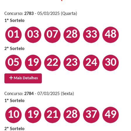
Concurso:
2783
- 05/03/2025 (Quarta)
1º Sorteio
01
03
07
28
33
48
2º Sorteio
05
19
22
23
24
30
Mais Detalhes
Concurso:
2784
- 07/03/2025 (Sexta)
1º Sorteio
10
19
21
28
37
49
2º Sorteio