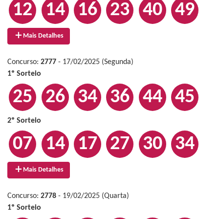
12
14
16
23
40
49
Mais Detalhes
Concurso:
2777
- 17/02/2025 (Segunda)
1º Sorteio
25
26
34
36
44
45
2º Sorteio
07
14
17
27
30
34
Mais Detalhes
Concurso:
2778
- 19/02/2025 (Quarta)
1º Sorteio