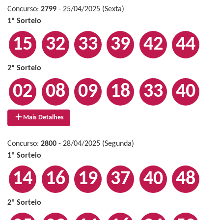
Concurso:
2799
- 25/04/2025 (Sexta)
1º Sorteio
15
32
33
39
42
44
2º Sorteio
02
08
09
18
33
40
Mais Detalhes
Concurso:
2800
- 28/04/2025 (Segunda)
1º Sorteio
14
16
19
37
40
48
2º Sorteio