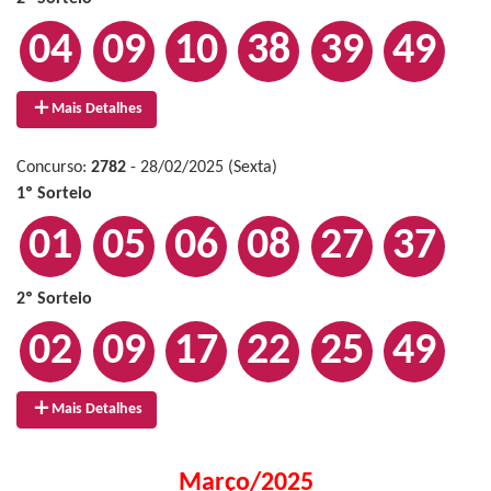
04
09
10
38
39
49
Mais Detalhes
Concurso:
2782
- 28/02/2025 (Sexta)
1º Sorteio
01
05
06
08
27
37
2º Sorteio
02
09
17
22
25
49
Mais Detalhes
Março/2025