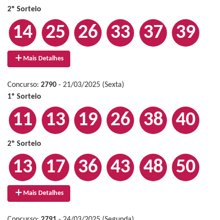
2º Sorteio
14
25
26
33
37
39
Mais Detalhes
Concurso:
2790
- 21/03/2025 (Sexta)
1º Sorteio
11
13
19
26
38
40
2º Sorteio
13
17
36
43
48
50
Mais Detalhes
Concurso:
2791
- 24/03/2025 (Segunda)