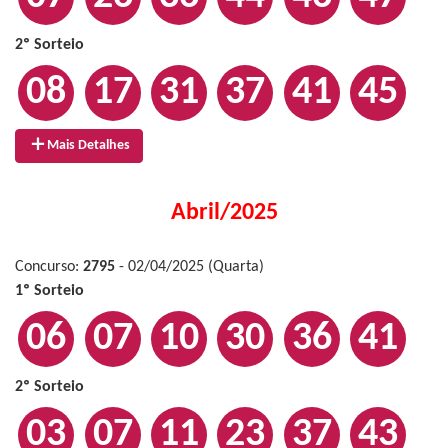
2º Sorteio
08
17
31
37
41
45
Mais Detalhes
Abril/2025
Concurso:
2795
- 02/04/2025 (Quarta)
1º Sorteio
06
07
10
30
36
41
2º Sorteio
03
07
11
23
37
43