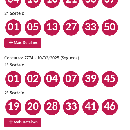
2º Sorteio
01
05
13
27
33
50
Mais Detalhes
Concurso:
2774
- 10/02/2025 (Segunda)
1º Sorteio
01
02
04
07
39
45
2º Sorteio
19
20
28
33
41
46
Mais Detalhes