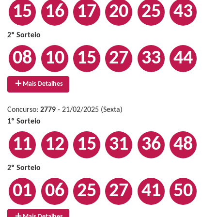
15
16
17
20
25
43
2º Sorteio
08
10
15
27
33
44
Mais Detalhes
Concurso:
2779
- 21/02/2025 (Sexta)
1º Sorteio
11
12
15
31
36
48
2º Sorteio
01
06
25
27
41
50
Mais Detalhes