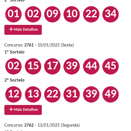
2º Sorteio
01
02
09
10
22
34
Mais Detalhes
Concurso:
2761
- 10/01/2025 (Sexta)
1º Sorteio
02
15
17
39
44
45
2º Sorteio
12
13
22
31
39
49
Mais Detalhes
Concurso:
2762
- 13/01/2025 (Segunda)