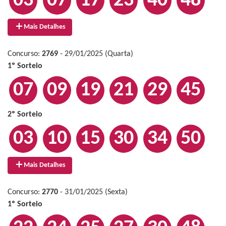
03
07
17
23
40
48
Mais Detalhes
Concurso:
2769
- 29/01/2025 (Quarta)
1º Sorteio
07
09
19
21
29
45
2º Sorteio
03
10
15
30
34
50
Mais Detalhes
Concurso:
2770
- 31/01/2025 (Sexta)
1º Sorteio