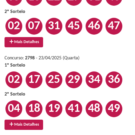
2º Sorteio
02
07
31
45
46
47
Mais Detalhes
Concurso:
2798
- 23/04/2025 (Quarta)
1º Sorteio
02
17
25
29
34
36
2º Sorteio
04
18
19
41
48
49
Mais Detalhes