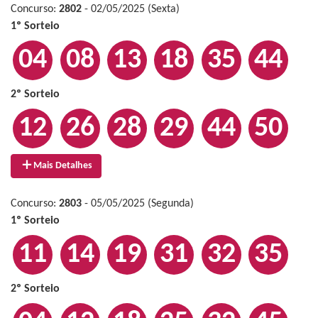
Concurso:
2802
- 02/05/2025 (Sexta)
1º Sorteio
04
08
13
18
35
44
2º Sorteio
12
26
28
29
44
50
Mais Detalhes
Concurso:
2803
- 05/05/2025 (Segunda)
1º Sorteio
11
14
19
31
32
35
2º Sorteio