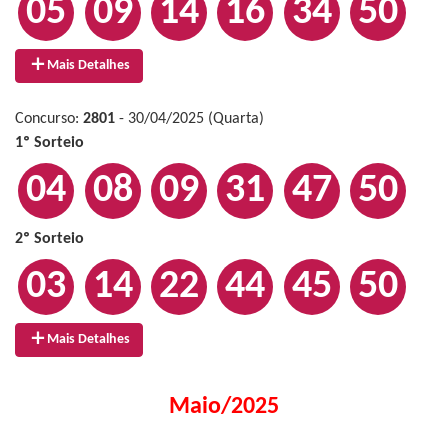
05
09
14
16
34
50
Mais Detalhes
Concurso:
2801
- 30/04/2025 (Quarta)
1º Sorteio
04
08
09
31
47
50
2º Sorteio
03
14
22
44
45
50
Mais Detalhes
Maio/2025