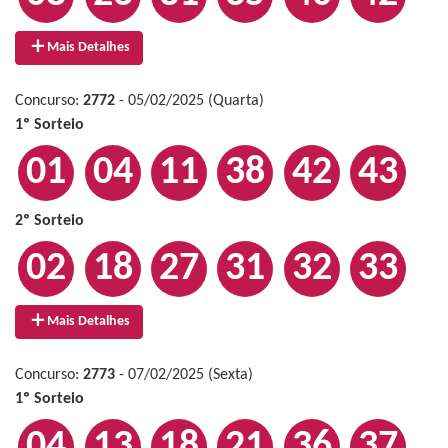
Mais Detalhes
Concurso:
2772
- 05/02/2025 (Quarta)
1º Sorteio
01
04
11
38
42
43
2º Sorteio
02
18
27
31
32
33
Mais Detalhes
Concurso:
2773
- 07/02/2025 (Sexta)
1º Sorteio
04
13
18
21
36
37