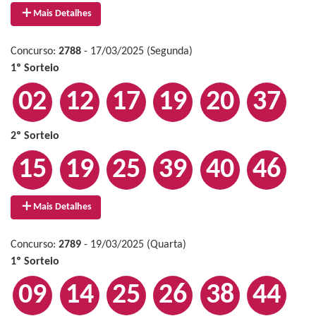
Mais Detalhes
Concurso:
2788
- 17/03/2025 (Segunda)
1º Sorteio
02
12
17
19
20
37
2º Sorteio
15
19
25
39
40
46
Mais Detalhes
Concurso:
2789
- 19/03/2025 (Quarta)
1º Sorteio
09
14
25
26
38
44