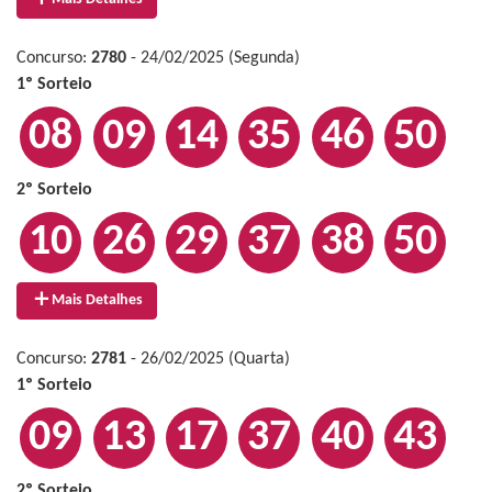
Concurso:
2780
- 24/02/2025 (Segunda)
1º Sorteio
08
09
14
35
46
50
2º Sorteio
10
26
29
37
38
50
Mais Detalhes
Concurso:
2781
- 26/02/2025 (Quarta)
1º Sorteio
09
13
17
37
40
43
2º Sorteio