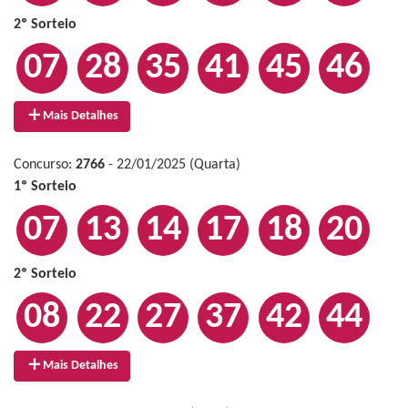
2º Sorteio
07
28
35
41
45
46
Mais Detalhes
Concurso:
2766
- 22/01/2025 (Quarta)
1º Sorteio
07
13
14
17
18
20
2º Sorteio
08
22
27
37
42
44
Mais Detalhes