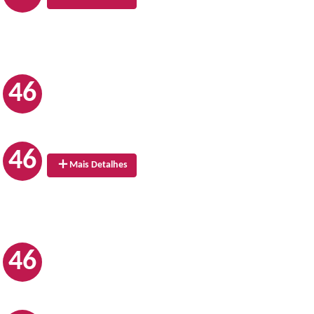
46
46
Mais Detalhes
46