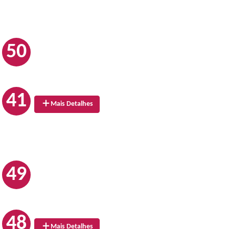
50
41
Mais Detalhes
49
48
Mais Detalhes