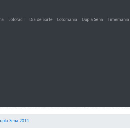
na
Lotofacil
Dia de Sorte
Lotomania
Dupla Sena
Timemania
Dupla Sena 2014