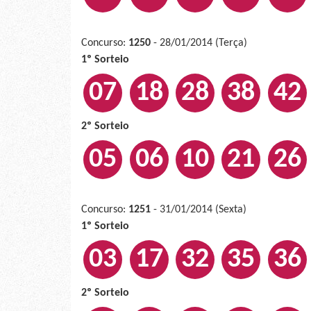
Concurso:
1250
- 28/01/2014 (Terça)
1º Sorteio
07
18
28
38
42
2º Sorteio
05
06
10
21
26
Concurso:
1251
- 31/01/2014 (Sexta)
1º Sorteio
03
17
32
35
36
2º Sorteio