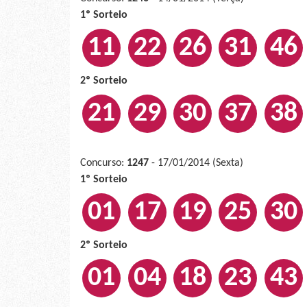
1º Sorteio
11
22
26
31
46
2º Sorteio
21
29
30
37
38
Concurso:
1247
- 17/01/2014 (Sexta)
1º Sorteio
01
17
19
25
30
2º Sorteio
01
04
18
23
43