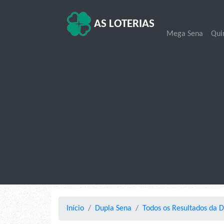
AS LOTERIAS
Mega Sena
Qui
Início
Dupla Sena
Todos os Resultados da 