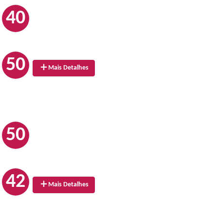
40
50
Mais Detalhes
50
42
Mais Detalhes