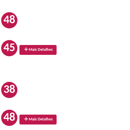
48
45
Mais Detalhes
38
48
Mais Detalhes