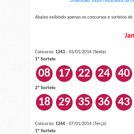
Download Todos resultados da D
Abaixo exibindo apenas os concursos e sorteios do
Ja
Concurso:
1243
- 03/01/2014 (Sexta)
1º Sorteio
08
17
22
24
40
2º Sorteio
18
29
35
36
43
Concurso:
1244
- 07/01/2014 (Terça)
1º Sorteio