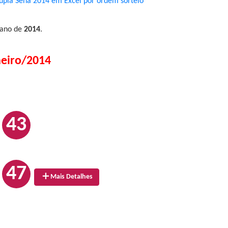
upla Sena 2014 em Excel por ordem sorteio
 ano de
2014
.
neiro/2014
43
47
Mais Detalhes