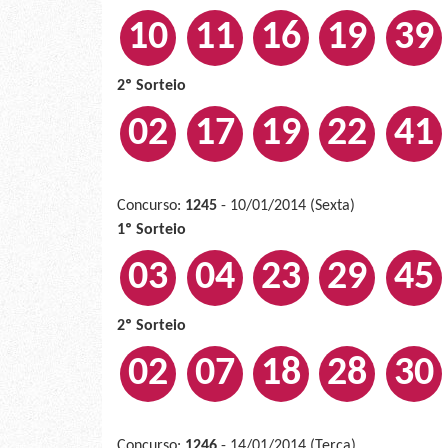
10
11
16
19
39
2º Sorteio
02
17
19
22
41
Concurso:
1245
- 10/01/2014 (Sexta)
1º Sorteio
03
04
23
29
45
2º Sorteio
02
07
18
28
30
Concurso:
1246
- 14/01/2014 (Terça)