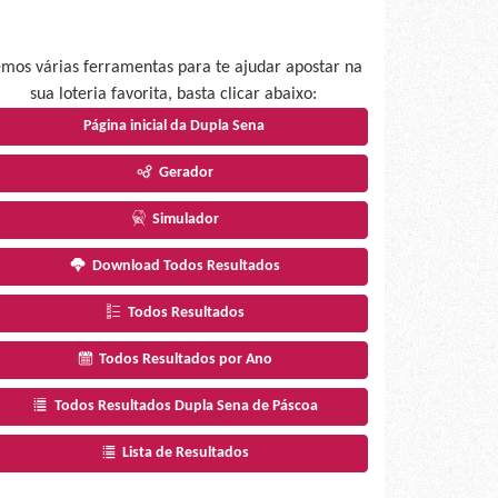
mos várias ferramentas para te ajudar apostar na
sua loteria favorita, basta clicar abaixo:
Página inicial da Dupla Sena
Gerador
Simulador
Download Todos Resultados
Todos Resultados
Todos Resultados por Ano
Todos Resultados Dupla Sena de Páscoa
Lista de Resultados