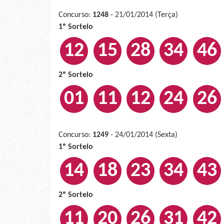
Concurso:
1248
- 21/01/2014 (Terça)
1º Sorteio
12
15
28
34
46
2º Sorteio
01
11
12
24
26
Concurso:
1249
- 24/01/2014 (Sexta)
1º Sorteio
14
18
23
34
43
2º Sorteio
11
20
26
31
42