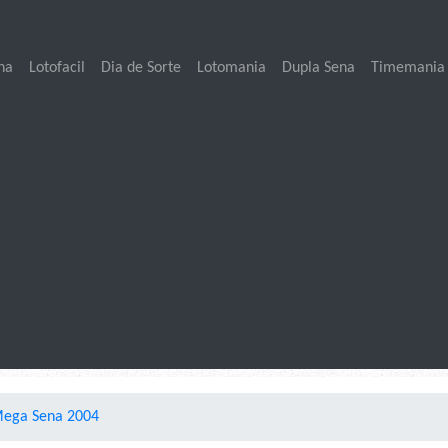
na
Lotofacil
Dia de Sorte
Lotomania
Dupla Sena
Timemania
Mega Sena 2004