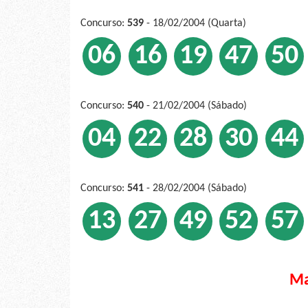
Concurso:
539
- 18/02/2004 (Quarta)
06
16
19
47
50
Concurso:
540
- 21/02/2004 (Sábado)
04
22
28
30
44
Concurso:
541
- 28/02/2004 (Sábado)
13
27
49
52
57
Ma