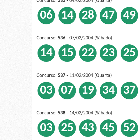
Concurso:
535
- 04/02/2004 (Quarta)
06
14
28
47
49
Concurso:
536
- 07/02/2004 (Sábado)
14
15
22
23
25
Concurso:
537
- 11/02/2004 (Quarta)
03
07
19
34
37
Concurso:
538
- 14/02/2004 (Sábado)
03
25
43
45
52