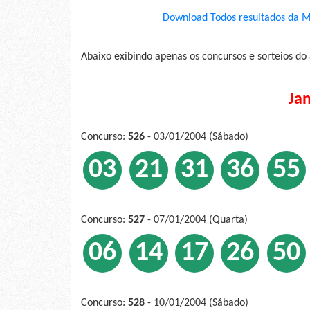
Download Todos resultados da M
Abaixo exibindo apenas os concursos e sorteios do
Ja
Concurso:
526
- 03/01/2004 (Sábado)
03
21
31
36
55
Concurso:
527
- 07/01/2004 (Quarta)
06
14
17
26
50
Concurso:
528
- 10/01/2004 (Sábado)