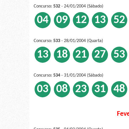
Concurso:
532
- 24/01/2004 (Sábado)
04
09
12
13
52
Concurso:
533
- 28/01/2004 (Quarta)
13
18
21
27
53
Concurso:
534
- 31/01/2004 (Sábado)
03
08
23
31
48
Fev