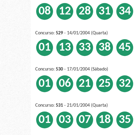
08
12
28
31
34
Concurso:
529
- 14/01/2004 (Quarta)
01
13
33
38
45
Concurso:
530
- 17/01/2004 (Sábado)
01
06
21
25
32
Concurso:
531
- 21/01/2004 (Quarta)
01
03
07
18
35