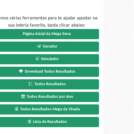
mos várias ferramentas para te ajudar apostar na
sua loteria favorita, basta clicar abaixo:
Página inicial da Mega Sena
Gerador
Simulador
Download Todos Resultados
Todos Resultados
Todos Resultados por Ano
Todos Resultados Mega da Virada
Lista de Resultados