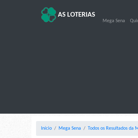
AS LOTERIAS
Mega Sena
Qui
Início
Mega Sena
Todos os Resultados da 