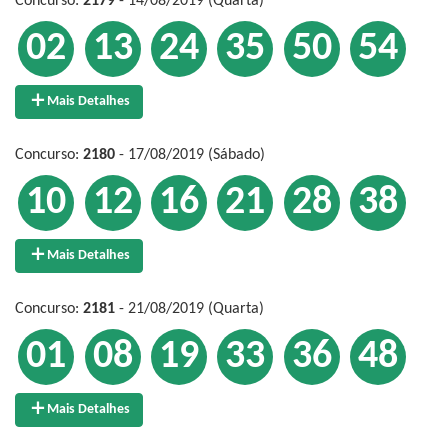
Concurso:
2179
- 14/08/2019 (Quarta)
02
13
24
35
50
54
Mais Detalhes
Concurso:
2180
- 17/08/2019 (Sábado)
10
12
16
21
28
38
Mais Detalhes
Concurso:
2181
- 21/08/2019 (Quarta)
01
08
19
33
36
48
Mais Detalhes