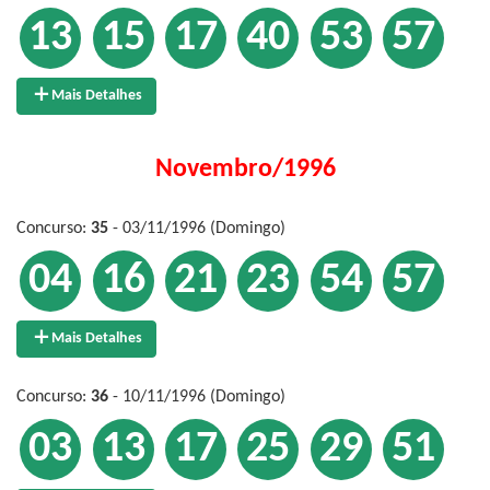
13
15
17
40
53
57
Mais Detalhes
Novembro/1996
Concurso:
35
- 03/11/1996 (Domingo)
04
16
21
23
54
57
Mais Detalhes
Concurso:
36
- 10/11/1996 (Domingo)
03
13
17
25
29
51