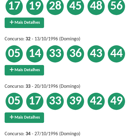
17
19
28
45
48
56
Mais Detalhes
Concurso:
32
- 13/10/1996 (Domingo)
05
14
33
36
43
44
Mais Detalhes
Concurso:
33
- 20/10/1996 (Domingo)
05
17
33
39
42
49
Mais Detalhes
Concurso:
34
- 27/10/1996 (Domingo)