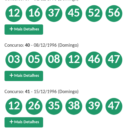
12
16
37
45
52
56
Mais Detalhes
Concurso:
40
- 08/12/1996 (Domingo)
03
05
08
12
46
47
Mais Detalhes
Concurso:
41
- 15/12/1996 (Domingo)
12
26
35
38
39
47
Mais Detalhes