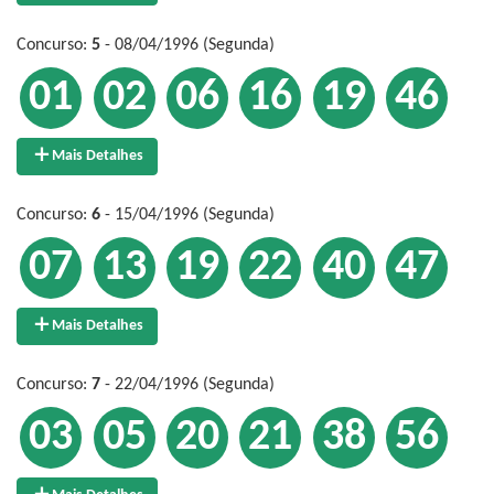
Concurso:
5
- 08/04/1996 (Segunda)
01
02
06
16
19
46
Mais Detalhes
Concurso:
6
- 15/04/1996 (Segunda)
07
13
19
22
40
47
Mais Detalhes
Concurso:
7
- 22/04/1996 (Segunda)
03
05
20
21
38
56